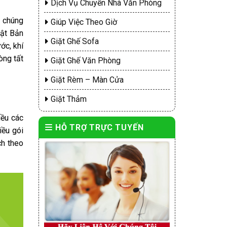
Dịch Vụ Chuyển Nhà Văn Phòng
n chúng
Giúp Việc Theo Giờ
hật Bản
Giặt Ghế Sofa
ớc, khí
òng tất
Giặt Ghế Văn Phòng
Giặt Rèm – Màn Cửa
Giặt Thảm
iều các
HỖ TRỢ TRỰC TUYẾN
iều gói
ch theo