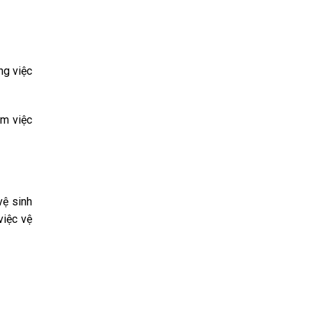
ng việc
àm việc
vệ sinh
việc vệ