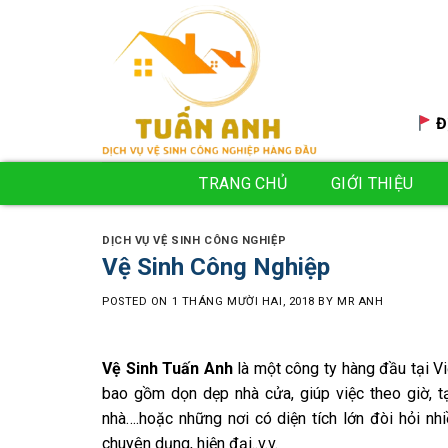
Skip
to
content
Đ
TRANG CHỦ
GIỚI THIỆU
DỊCH VỤ VỆ SINH CÔNG NGHIỆP
Vệ Sinh Công Nghiệp
POSTED ON
1 THÁNG MƯỜI HAI, 2018
BY
MR ANH
Vệ Sinh Tuấn Anh
là một công ty hàng đầu tại Vi
bao gồm dọn dẹp nhà cửa, giúp việc theo giờ, tạ
nhà….hoặc những nơi có diện tích lớn đòi hỏi nh
chuyên dụng, hiện đại..v.v.