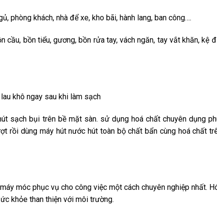
gủ, phòng khách, nhà để xe, kho bãi, hành lang, ban công….
ồn cầu, bồn tiểu, gương, bồn rửa tay, vách ngăn, tay vắt khăn, kệ 
i lau khô ngay sau khi làm sạch
út sạch bụi trên bề mặt sàn. sử dụng hoá chất chuyên dụng p
ợt rồi dùng máy hút nước hút toàn bộ chất bẩn cùng hoá chất tr
bị máy móc phục vụ cho công việc một cách chuyên nghiệp nhất. H
c khỏe than thiện với môi trường.