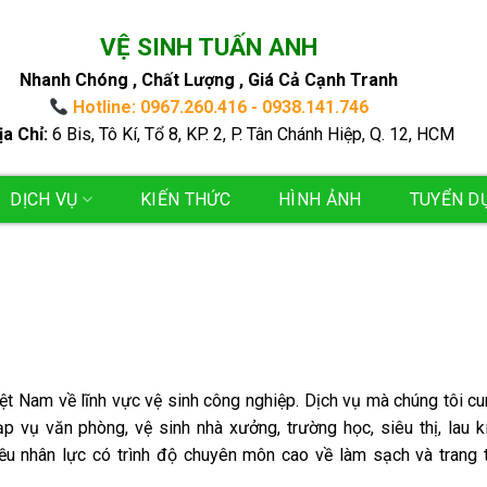
VỆ SINH TUẤN ANH
Nhanh Chóng , Chất Lượng , Giá Cả Cạnh Tranh
Hotline: 0967.260.416 - 0938.141.746
ịa Chỉ:
6 Bis, Tô Kí, Tổ 8, KP. 2, P. Tân Chánh Hiệp, Q. 12, HCM
DỊCH VỤ
KIẾN THỨC
HÌNH ẢNH
TUYỂN D
ệt Nam về lĩnh vực vệ sinh công nghiệp. Dịch vụ mà chúng tôi c
p vụ văn phòng, vệ sinh nhà xưởng, trường học, siêu thị, lau k
iều nhân lực có trình độ chuyên môn cao về làm sạch và trang t