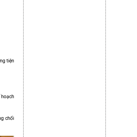
ng tiện
ế hoạch
ng chổi