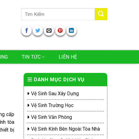
Tìm
kiếm:
ỤNG
TIN TỨC
LIÊN HỆ
DANH MỤC DỊCH VỤ
Vệ Sinh Sau Xây Dựng
Vệ Sinh Trường Học
ung cấp
Vệ Sinh Văn Phòng
ính tòa
Vệ Sinh Kính Bên Ngoài Tòa Nhà
hiết bị