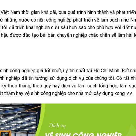
iệt Nam thời gian khá dài, qua quá trình hình thành và phát triể
từ những nước có nền công nghiệp phát triển về làm sạch như N
tôi đã triển khai nghiên cứu sâu hơn sao cho phù hợp với đất nư
g hậu được đào tạo bài bản chuyên nghiệp chắc chắn sẽ làm hài l
inh công nghiệp giá tốt nhất, uy tín nhất tại Hồ Chí Minh. Rất nh
h nghiệp đã tin tưởng sử dụng dịch vụ của chúng tôi. Có rất nh
 kỳ theo tháng, theo quý hay dịch vụ làm sạch tổng hợp, làm sạ
 giặt thảm hay vệ sinh công nghiệp cho nhà mới xây dựng xong..v.v.