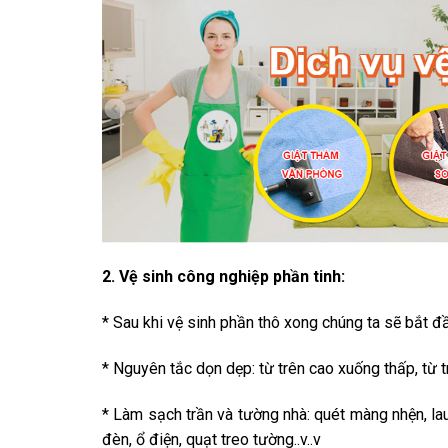
2. Vệ sinh công nghiệp phần tinh:
* Sau khi vệ sinh phần thô xong chúng ta sẽ bắt đầ
* Nguyên tắc dọn dẹp: từ trên cao xuống thấp, từ t
* Làm sạch trần và tường nhà: quét màng nhện, lau
đèn, ổ điện, quạt treo tường..v..v