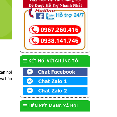
KẾT NỐI VỚI CHÚNG TÔI
tận nơi
 và báo
LIÊN KẾT MẠNG XÃ HỘI