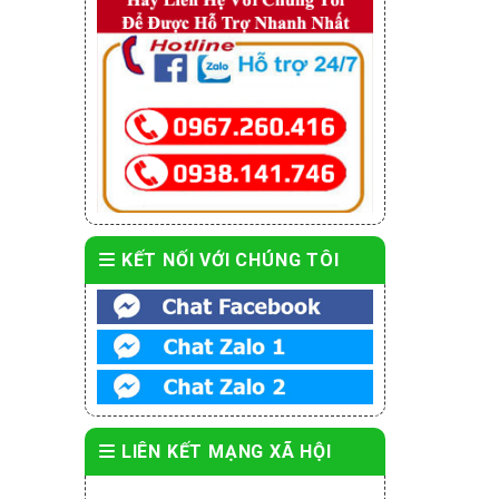
KẾT NỐI VỚI CHÚNG TÔI
LIÊN KẾT MẠNG XÃ HỘI