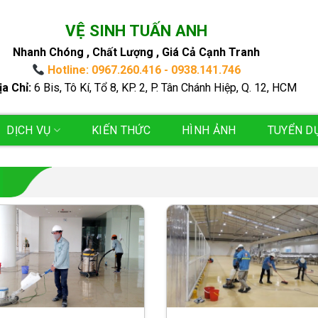
VỆ SINH TUẤN ANH
Nhanh Chóng , Chất Lượng , Giá Cả Cạnh Tranh
Hotline: 0967.260.416 - 0938.141.746
ịa Chỉ:
6 Bis, Tô Kí, Tổ 8, KP. 2, P. Tân Chánh Hiệp, Q. 12, HCM
DỊCH VỤ
KIẾN THỨC
HÌNH ẢNH
TUYỂN D