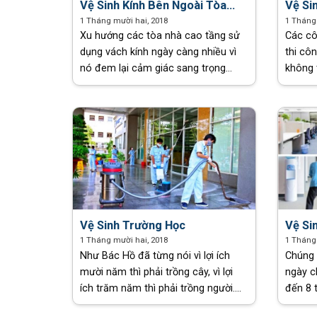
Vệ Sinh Kính Bên Ngoài Tòa
Vệ Si
Nhà
1 Tháng mười hai, 2018
1 Tháng
Xu hướng các tòa nhà cao tầng sử
Các cô
dụng vách kính ngày càng nhiều vì
thi cô
nó đem lại cảm giác sang trọng
không 
rộng rãi và thoáng đãng cho tòa
vết bẩn
nhà. Để vách kính luôn được sạch
liệu t
trong thì cần lau [...]
xong cô
Vệ Sinh Trường Học
Vệ Si
1 Tháng mười hai, 2018
1 Tháng
Như Bác Hồ đã từng nói vì lợi ích
Chúng 
mười năm thì phải trồng cây, vì lợi
ngày c
ích trăm năm thì phải trồng người.
đến 8 
Mỗi trường học là một cái nôi nuôi
của ch