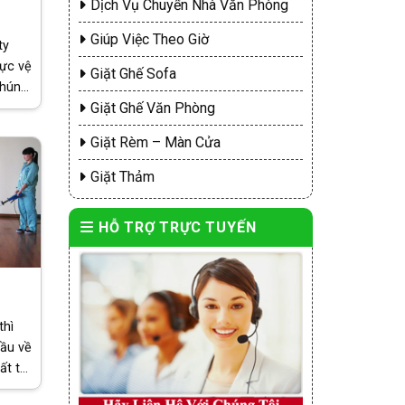
Dịch Vụ Chuyển Nhà Văn Phòng
Giúp Việc Theo Giờ
ty
vực vệ
Giặt Ghế Sofa
chúng
Giặt Ghế Văn Phòng
 nhà
văn
Giặt Rèm – Màn Cửa
Giặt Thảm
HỖ TRỢ TRỰC TUYẾN
thì
đầu về
ất tại
ính an