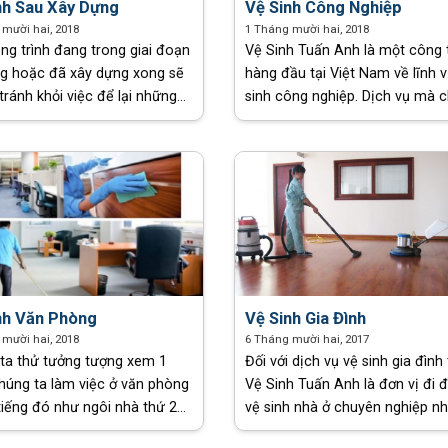
nh Sau Xây Dựng
Vệ Sinh Công Nghiệp
 mười hai, 2018
1 Tháng mười hai, 2018
ng trình đang trong giai đoạn
Vệ Sinh Tuấn Anh là một công 
ng hoặc đã xây dựng xong sẽ
hàng đầu tại Việt Nam về lĩnh 
tránh khỏi việc để lại những
sinh công nghiệp. Dịch vụ mà 
, vết sơn, hóa chất, các vật
tôi cung cấp bao gồm dọn dẹp
hừa… Chủ đầu tư hoàn thành
cửa, giúp việc theo giờ, tạp vụ 
ng trình [...]
[...]
nh Văn Phòng
Vệ Sinh Gia Đình
 mười hai, 2018
6 Tháng mười hai, 2017
ta thử tưởng tượng xem 1
Đối với dịch vụ vệ sinh gia đình 
húng ta làm việc ở văn phòng
Vệ Sinh Tuấn Anh là đơn vị đi 
tiếng đó như ngôi nhà thứ 2
vệ sinh nhà ở chuyên nghiệp nh
úng ta vậy. Văn phòng làm
Việt nam. Chúng tôi đảm bảo t