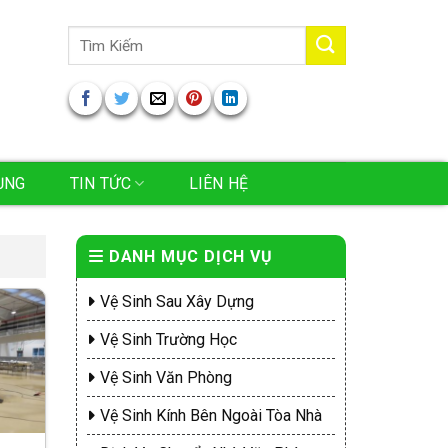
Tìm
kiếm:
ỤNG
TIN TỨC
LIÊN HỆ
DANH MỤC DỊCH VỤ
Vệ Sinh Sau Xây Dựng
Vệ Sinh Trường Học
Vệ Sinh Văn Phòng
Vệ Sinh Kính Bên Ngoài Tòa Nhà