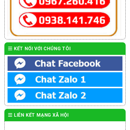
KẾT NỐI VỚI CHÚNG TÔI
LIÊN KẾT MẠNG XÃ HỘI