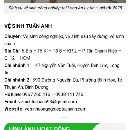
Dịch vụ vệ sinh công nghiệp tại Long An uy tín – giá tốt 2025
VỆ SINH TUẤN ANH
Chuyên:
Vệ sinh công nghiệp, vệ sinh sau xây dựng, vệ sinh
nhà ở…
Địa Chỉ:
6 Bis – Tô Kí – Tổ 8 – KP. 2 – P. Tân Chánh Hiệp –
Q. 12 – HCM
Chi nhánh 1
: 147 Nguyễn Văn Tuôi, Huyện Bến Lức, Long
An
Chi nhánh 2
: 390 Đường Nguyễn Du, Phường Bình Hoà, Tp
Thuận An, Bình Dương
Hotline:
0967.260.416 – 0938.141.746
.
Email:
vesinhtuananh93@gmail.com
Website:
vesinhcongnghieptuananh.com
HÌNH ẢNH HOẠT ĐỘNG