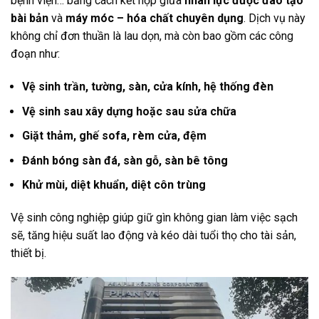
bệnh viện… bằng cách kết hợp giữa
nhân lực được đào tạo
bài bản
và
máy móc – hóa chất chuyên dụng
. Dịch vụ này
không chỉ đơn thuần là lau dọn, mà còn bao gồm các công
đoạn như:
Vệ sinh trần, tường, sàn, cửa kính, hệ thống đèn
Vệ sinh sau xây dựng hoặc sau sửa chữa
Giặt thảm, ghế sofa, rèm cửa, đệm
Đánh bóng sàn đá, sàn gỗ, sàn bê tông
Khử mùi, diệt khuẩn, diệt côn trùng
Vệ sinh công nghiệp giúp giữ gìn không gian làm việc sạch
sẽ, tăng hiệu suất lao động và kéo dài tuổi thọ cho tài sản,
thiết bị.