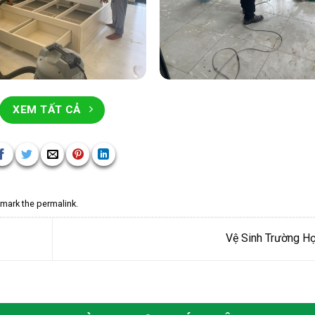
XEM TẤT CẢ
kmark the
permalink
.
Vệ Sinh Trường H