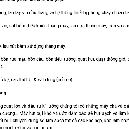
ng, lau tay vịn cầu thang và hệ thống thiết bị phòng cháy chữa chá
 vịn, nút bấm điều khiển thang máy, lau cửa thang máy, trần và sà
y, lau nút bấm sử dụng thang máy.
 bồn rửa mặt, bồn cầu, bồn tiểu, tường, quạt hút, quạt thông gió, 
t.
 kệ, các thiết bị & vật dụng (nếu có)
òng:
ng xuất lớn và đầu tư kĩ lưỡng chúng tôi có những máy chà và đ
a cương… Máy hút bụi khô và ướt: đảm bảo sẽ hút sạch và làm 
ổi bụi: chuyên dụng sẽ làm sạch tất cả các khe hẹp, khó làm nhấ
o môi trường và con người.