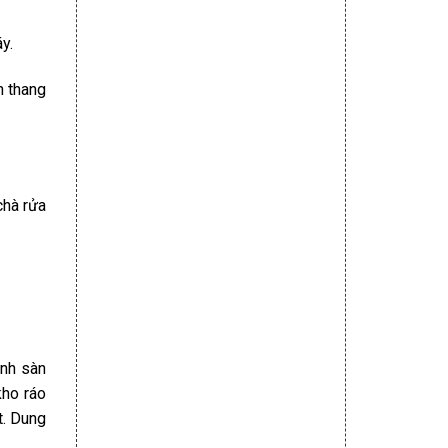
y.
n thang
chà rửa
ánh sàn
kho ráo
t. Dung