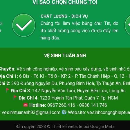
VÌ SAO CHỌN CHÚNG TÔI
CHẤT LƯỢNG - DỊCH VỤ
Chúng tôi làm việc bằng chữ Tín, do
ôi
đó chất lượng công việc được đẩy lên
á
hàng đầu.
VỆ SINH TUẤN ANH
Chuyên:
Vệ sinh công nghiệp, vệ sinh sau xây dựng, vệ sinh nhà ở.
ịa Chỉ 1:
6 Bis - Tô Kí - Tổ 8 - KP. 2 - P. Tân Chánh Hiệp - Q. 12 
hỉ 2:
390 Đường Nguyễn Du, Phường Bình Hoà, Tp Thuận An, Bì
Địa Chỉ 3:
147 Nguyễn Văn Tuôi, Huyện Bến Lức, Long An
Địa Chỉ 4:
1220 Huỳnh Tân Phát, Quận 7, Tp. HCM
Hotline:
0967.260.416 - 0938.141.746
:
vesinhtuananh93@gmail.com
Website: vesinhcongnghieptu
Bản quyền 2023 ©
Thiết kế website
bởi Google Meta