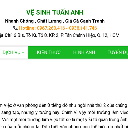
VỆ SINH TUẤN ANH
Nhanh Chóng , Chất Lượng , Giá Cả Cạnh Tranh
Hotline: 0967.260.416 - 0938.141.746
ịa Chỉ:
6 Bis, Tô Kí, Tổ 8, KP. 2, P. Tân Chánh Hiệp, Q. 12, HCM
DỊCH VỤ
KIẾN THỨC
HÌNH ẢNH
TUYỂN D
 việc ở văn phòng đến 8 tiếng đó như ngôi nhà thứ 2 của chúng 
 sang tạo, những ý tưởng hay. Chính vì vậy môi trường làm việ
 Với một môi trường làm việc tốt sẽ là một yếu tố quan trọng ản
iệc của mỗi chúng ta. Đặc biệt văn phòng còn thể hiện dõ nhất h