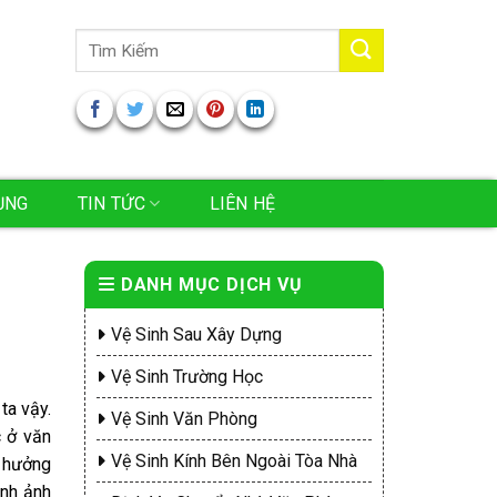
Tìm
kiếm:
ỤNG
TIN TỨC
LIÊN HỆ
DANH MỤC DỊCH VỤ
Vệ Sinh Sau Xây Dựng
Vệ Sinh Trường Học
ta vậy.
Vệ Sinh Văn Phòng
c ở văn
Vệ Sinh Kính Bên Ngoài Tòa Nhà
h hưởng
ình ảnh