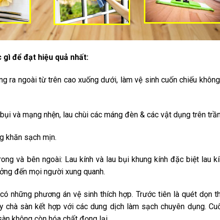
gì để đạt hiệu quả nhất:
rong ra ngoài từ trên cao xuống dưới, làm vệ sinh cuốn chiếu khôn
bụi và mạng nhện, lau chùi các máng đèn & các vật dụng trên trần
g khăn sạch mịn.
rong và bên ngoài: Lau kính và lau bụi khung
kính đặc biệt lau k
ưởng đến mọi người xung quanh.
có những phương án vệ sinh thích hợp. Trước tiên là quét dọn 
y chà sàn kết hợp với các dung dịch làm sạch chuyên dụng. Cu
àn không còn hóa chất đọng lại.