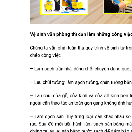
Vệ sinh văn phòng thì cần làm những công việc 
Chúng ta vẫn phải tuân thủ quy trình vệ sinh từ t
chéo công việc.
– Làm sạch trần nhà: dùng chổi chuyên dụng quét 
– Lau chùi tường: làm sạch tường, chân tường bằn
– Lau chùi cửa gỗ, cửa kính và cửa sổ kính bên t
ngoài cần thao tác an toàn gọn gang không ảnh h
– Làm sạch sàn: Tùy từng loại sàn khác nhau sẽ 
rác. Sau đó mới tiến hành làm sạch sàn bằng má
chúng ta lau lại sàn bằng nước sạch để đảm bảo s