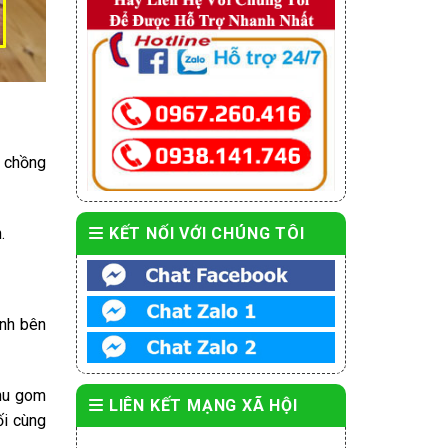
g chồng
KẾT NỐI VỚI CHÚNG TÔI
.
ính bên
thu gom
LIÊN KẾT MẠNG XÃ HỘI
ối cùng