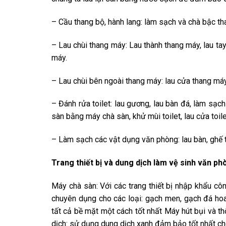
– Cầu thang bộ, hành lang: làm sạch và chà bậc tha
– Lau chùi thang máy: Lau thành thang máy, lau tay
máy.
– Lau chùi bên ngoài thang máy: lau cửa thang má
– Đánh rửa toilet: lau gương, lau bàn đá, làm sạch
sàn bằng máy chà sàn, khử mùi toilet, lau cửa toile
– Làm sạch các vật dụng văn phòng: lau bàn, ghế tủ
Trang thiết bị và dung dịch làm vệ sinh văn ph
Máy chà sàn: Với các trang thiết bị nhập khẩu cô
chuyên dụng cho các loại: gạch men, gạch đá ho
tất cả bề mặt một cách tốt nhất Máy hút bụi và th
dịch: sử dụng dung dịch xanh đảm bảo tốt nhất ch