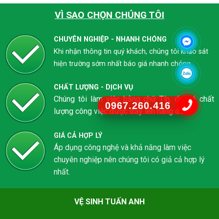
VÌ SAO CHỌN CHÚNG TÔI
CHUYÊN NGHIỆP - NHANH CHÓNG
Khi nhận thông tin quý khách, chúng tôi khảo sát
hiện trường sớm nhất báo giá nhanh chóng
CHẤT LƯỢNG - DỊCH VỤ
Chúng tôi làm việc bằng chữ Tín, do đó chất
0967.260.416
lượng công việc được đẩy lên hàng đầu.
GIÁ CẢ HỢP LÝ
Áp dụng công nghệ và khả năng làm việc
chuyên nghiệp nên chúng tôi có giả cả hợp lý
nhất.
VỆ SINH TUẤN ANH