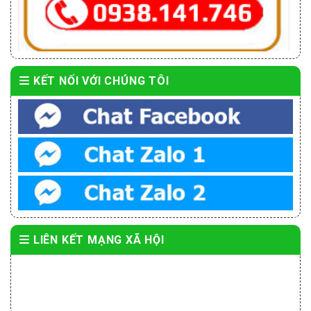
KẾT NỐI VỚI CHÚNG TÔI
LIÊN KẾT MẠNG XÃ HỘI