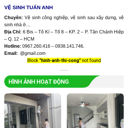
VỆ SINH TUẤN ANH
Chuyên:
Vệ sinh công nghiệp, vệ sinh sau xây dựng, vệ
sinh nhà ở…
Địa Chỉ:
6 Bis – Tô Kí – Tổ 8 – KP. 2 – P. Tân Chánh Hiệp
– Q. 12 – HCM
Hotline:
0967.260.416 – 0938.141.746
.
Email:
@gmail.com
Block
"hinh-anh-thi-cong"
not found
HÌNH ẢNH HOẠT ĐỘNG