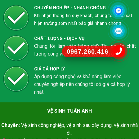
CHUYÊN NGHIỆP - NHANH CHÓNG
Khi nhận thông tin quý khách, chúng tôi khảo sát
hiện trường sớm nhất báo giá nhanh chóng
CHẤT LƯỢNG - DỊCH VỤ
Chúng tôi làm việc bằng chữ Tín, do đó chất
0967.260.416
lượng công việc được đẩy lên hàng đầu.
GIÁ CẢ HỢP LÝ
Áp dụng công nghệ và khả năng làm việc
chuyên nghiệp nên chúng tôi có giả cả hợp lý
nhất.
VỆ SINH TUẤN ANH
Chuyên:
Vệ sinh công nghiệp, vệ sinh sau xây dựng, vệ sinh nhà
ở...