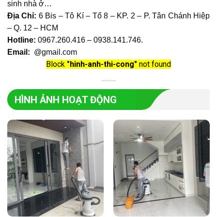
sinh nhà ở…
Địa Chỉ:
6 Bis – Tô Kí – Tổ 8 – KP. 2 – P. Tân Chánh Hiệp
– Q. 12 – HCM
Hotline:
0967.260.416 – 0938.141.746
.
Email:
@gmail.com
Block
"hinh-anh-thi-cong"
not found
HÌNH ẢNH HOẠT ĐỘNG