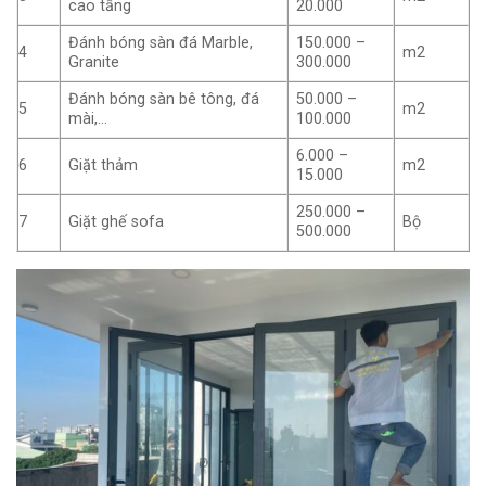
cao tầng
20.000
Đánh bóng sàn đá Marble,
150.000 –
4
m2
Granite
300.000
Đánh bóng sàn bê tông, đá
50.000 –
5
m2
mài,…
100.000
6.000 –
6
Giặt thảm
m2
15.000
250.000 –
7
Giặt ghế sofa
Bộ
500.000