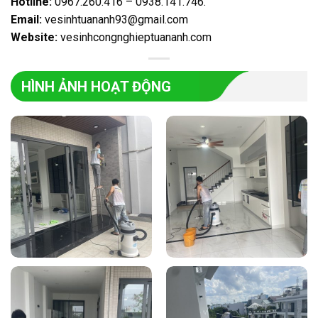
Hotline:
0967.260.416 – 0938.141.746
.
Email:
vesinhtuananh93@gmail.com
Website:
vesinhcongnghieptuananh.com
HÌNH ẢNH HOẠT ĐỘNG