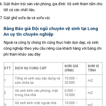
Giặt thảm trải sàn văn phòng, gia đình. Vệ sinh thảm tấm cho
tất cả các chất liệu.
Giặt ghế sofa da và sofa vải.
Bảng Báo giá Đội ngũ chuyên vệ sinh tại Long
An uy tín chuyên nghiệp
Ngoài ra công ty chúng tôi cũng thực hiện dọn dẹp,
vệ sinh
công nghiệp
theo yêu cầu riêng của khách hàng với bảng chi
phí tham khảo sau đây:
ĐƠN GIÁ
ĐƠN VỊ
STT
DỊCH VỤ CUNG CẤP
(VNĐ)
TÍNH
Tổng vệ sinh sau xây dựng và
10.000 –
1
m2
sửa chữa lại
20.000
Vệ sinh kính văn phòng, mặt
6.000 –
2
m2
trong tòa nhà
10.000
Vệ sinh kính mặt ngoài nhà
10.000 –
3
m2