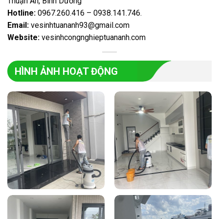
Thuận An, Bình Dương
Hotline:
0967.260.416 – 0938.141.746
.
Email:
vesinhtuananh93@gmail.com
Website:
vesinhcongnghieptuananh.com
HÌNH ẢNH HOẠT ĐỘNG