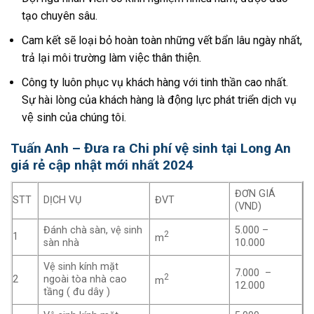
tạo chuyên sâu.
Cam kết sẽ loại bỏ hoàn toàn những vết bẩn lâu ngày nhất,
trả lại môi trường làm việc thân thiện.
Công ty luôn phục vụ khách hàng với tinh thần cao nhất.
Sự hài lòng của khách hàng là động lực phát triển dịch vụ
vệ sinh của chúng tôi.
Tuấn Anh – Đưa ra Chi phí vệ sinh tại Long An
giá rẻ cập nhật mới nhất 2024
ĐƠN GIÁ
STT
DỊCH VỤ
ĐVT
(VND)
Đánh chà sàn, vệ sinh
5.000 –
2
1
m
sàn nhà
10.000
Vệ sinh kính mặt
7.000 –
2
2
ngoài tòa nhà cao
m
12.000
tầng ( đu dây )