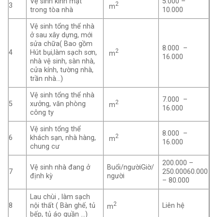
Vệ sinh kính mặt
5.000 –
2
3
m
trong tòa nhà
10.000
Vệ sinh tổng thể nhà
ở sau xây dựng, mới
sửa chữa( Bao gồm
8.000 –
2
4
Hút bụi,làm sạch sơn,
m
16.000
nhà vệ sinh, sàn nhà,
cửa kính, tường nhà,
trần nhà…)
Vệ sinh tổng thể nhà
7.000 –
2
5
xưởng, văn phòng
m
16.000
công ty
Vệ sinh tổng thể
8.000 –
2
6
khách sạn, nhà hàng,
m
16.000
chung cư
200.000 –
Vệ sinh nhà đang ở
Buổi/ngườiGiờ/
7
250.00060.000
định kỳ
người
– 80.000
Lau chùi , làm sạch
2
8
nội thất ( Bàn ghế, tủ
Liên hệ
m
bếp, tủ áo quần …)