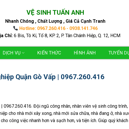
VỆ SINH TUẤN ANH
Nhanh Chóng , Chất Lượng , Giá Cả Cạnh Tranh
Hotline: 0967.260.416 - 0938.141.746
ịa Chỉ:
6 Bis, Tô Kí, Tổ 8, KP. 2, P. Tân Chánh Hiệp, Q. 12, HCM
DỊCH VỤ
KIẾN THỨC
HÌNH ẢNH
TUYỂN D
ghiệp Quận Gò Vấp | 0967.260.416
 0967.260.416. Đội ngũ công nhân, nhân viên vệ sinh công trình,
hiệp cho nhà mới xây xong, nhà mới sửa chữa, nhà đang ở, nhà xư
cho công việc nhanh hơn và sạch hơn, và tiện ích. Giúp quý khách 