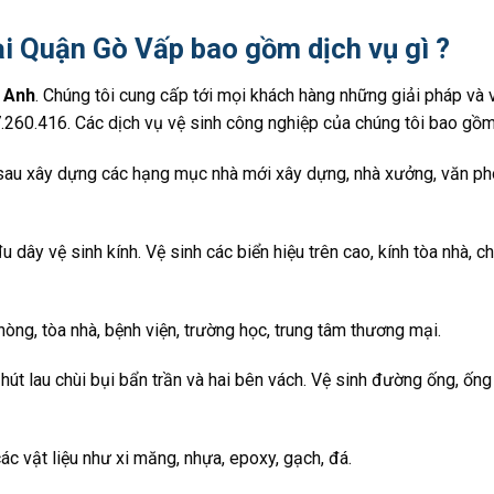
ại Quận Gò Vấp bao gồm dịch vụ gì ?
n Anh
. Chúng tôi cung cấp tới mọi khách hàng những giải pháp và 
260.416. Các dịch vụ vệ sinh công nghiệp của chúng tôi bao gồm
 sau xây dựng các hạng mục nhà mới xây dựng, nhà xưởng, văn p
, đu dây vệ sinh kính. Vệ sinh các biển hiệu trên cao, kính tòa nhà, c
òng, tòa nhà, bệnh viện, trường học, trung tâm thương mại.
hút lau chùi bụi bẩn trần và hai bên vách. Vệ sinh đường ống, ống 
ác vật liệu như xi măng, nhựa, epoxy, gạch, đá.