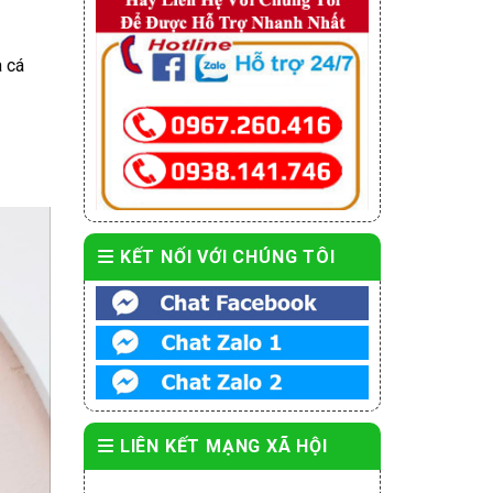
à cá
KẾT NỐI VỚI CHÚNG TÔI
LIÊN KẾT MẠNG XÃ HỘI