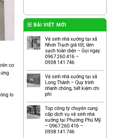
BÀI VIẾT MỚI
Vệ sinh nhà xưởng tại xã
Nhơn Trạch giá tốt, làm
sạch toàn diện – Gọi ngay
0967.260.416 –
0938.141.746
trên cơ
à ứng
Vệ sinh nhà xưởng tại xã
Long Thành – Quy trình
nhanh chóng, tiết kiệm chi
phí
hông lo
Top công ty chuyên cung
cấp dịch vụ vệ sinh nhà
xưởng tại Phường Phú Mỹ
– 0967.260.416 –
0938.141.746