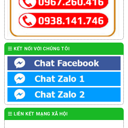
KẾT NỐI VỚI CHÚNG TÔI
LIÊN KẾT MẠNG XÃ HỘI