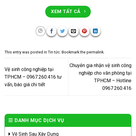
XEM TẤT CẢ
This entry was posted in
Tin tức
. Bookmark the
permalink
.
Chuyên gia nhận vệ sinh công
Vệ sinh công nghiệp tại
nghiệp cho văn phòng tại
TPHCM – 0967.260.416 tư
TPHCM – Hotline
vấn, báo giá chi tiết
0967.260.416
DANH MỤC DỊCH VỤ
Vệ Sinh Sau Xây Dựng