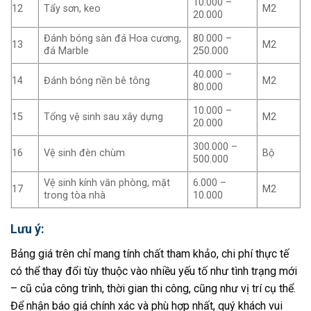
10.000 –
12
Tẩy sơn, keo
M2
20.000
Đánh bóng sàn đá Hoa cương,
80.000 –
13
M2
đá Marble
250.000
40.000 –
14
Đánh bóng nền bê tông
M2
80.000
10.000 –
15
Tổng vệ sinh sau xây dựng
M2
20.000
300.000 –
16
Vệ sinh đèn chùm
Bộ
500.000
Vệ sinh kính văn phòng, mặt
6.000 –
17
M2
trong tòa nhà
10.000
Lưu ý:
Bảng giá trên chỉ mang tính chất tham khảo, chi phí thực tế
có thể thay đổi tùy thuộc vào nhiều yếu tố như tình trạng mới
– cũ của công trình, thời gian thi công, cũng như vị trí cụ thể.
Để nhận báo giá chính xác và phù hợp nhất, quý khách vui