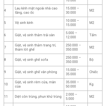
10.000
Lau kính mặt ngoài nhà cao
15.000 –
4
M2
tầng, cao ốc
30.000
10.000 –
5
Vệ sinh kính
M2
15.000
5.000 –
6
Giặt, vệ sinh thảm trải sàn
Tấm
12.000
Giặt, vệ sinh thảm trang trí,
250.000 –
7
M2
thảm lót ghế
350.000
250.000 –
8
Giặt, vệ sinh ghế sofa
Bộ
350.000
15.000 –
9
Giặt, vệ sinh ghế văn phòng
Chiếc
35.000
Giặt, vệ sinh rèm cửa, màn
35.000 –
10
Kg
của
50.000
2.000 –
11
Diệt côn trùng, phun khử trùng
M2
5.000