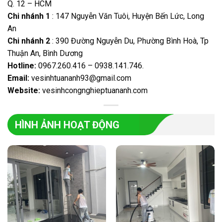
Q. 12 – HCM
Chi nhánh 1
: 147 Nguyễn Văn Tuôi, Huyện Bến Lức, Long
An
Chi nhánh 2
: 390 Đường Nguyễn Du, Phường Bình Hoà, Tp
Thuận An, Bình Dương
Hotline:
0967.260.416
– 0938.141.746
.
Email:
vesinhtuananh93@gmail.com
Website:
vesinhcongnghieptuananh.com
HÌNH ẢNH HOẠT ĐỘNG