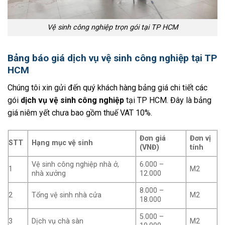
Vệ sinh công nghiệp trọn gói tại TP HCM
Bảng báo giá dịch vụ vệ sinh công nghiệp tại TP
HCM
Chúng tôi xin gửi đến quý khách hàng bảng giá chi tiết các
gói
dịch vụ vệ sinh công nghiệp
tại TP HCM. Đây là bảng
giá niêm yết chưa bao gồm thuế VAT 10%.
Đơn giá
Đơn vị
STT
Hạng mục vệ sinh
(VNĐ)
tính
Vệ sinh công nghiệp nhà ở,
6.000 –
1
M2
nhà xưởng
12.000
8.000 –
2
Tổng vệ sinh nhà cửa
M2
18.000
5.000 –
3
Dịch vụ chà sàn
M2