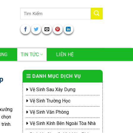
Tìm
kiếm:
ỤNG
TIN TỨC
LIÊN HỆ
DANH MỤC DỊCH VỤ
ệp
Vệ Sinh Sau Xây Dựng
Vệ Sinh Trường Học
 xưởng
Vệ Sinh Văn Phòng
a chọn
Vệ Sinh Kính Bên Ngoài Tòa Nhà
trình.