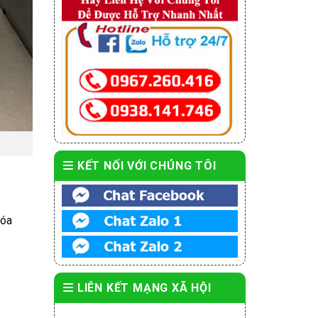
KẾT NỐI VỚI CHÚNG TÔI
hóa
LIÊN KẾT MẠNG XÃ HỘI