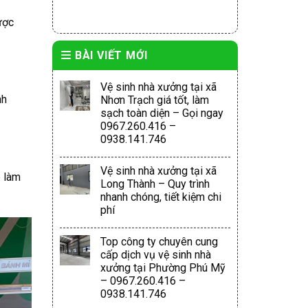
ược
BÀI VIẾT MỚI
Vệ sinh nhà xưởng tại xã
nh
Nhơn Trạch giá tốt, làm
sạch toàn diện – Gọi ngay
0967.260.416 –
0938.141.746
Vệ sinh nhà xưởng tại xã
p làm
Long Thành – Quy trình
nhanh chóng, tiết kiệm chi
phí
Top công ty chuyên cung
cấp dịch vụ vệ sinh nhà
xưởng tại Phường Phú Mỹ
– 0967.260.416 –
0938.141.746