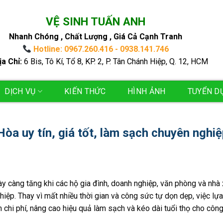
VỆ SINH TUẤN ANH
Nhanh Chóng , Chất Lượng , Giá Cả Cạnh Tranh
Hotline: 0967.260.416 - 0938.141.746
ịa Chỉ:
6 Bis, Tô Kí, Tổ 8, KP. 2, P. Tân Chánh Hiệp, Q. 12, HCM
DỊCH VỤ
KIẾN THỨC
HÌNH ẢNH
TUYỂN D
Hòa uy tín, giá tốt, làm sạch chuyên nghi
y càng tăng khi các hộ gia đình, doanh nghiệp, văn phòng và nhà
iệp. Thay vì mất nhiều thời gian và công sức tự dọn dẹp, việc lự
m chi phí, nâng cao hiệu quả làm sạch và kéo dài tuổi thọ cho công 