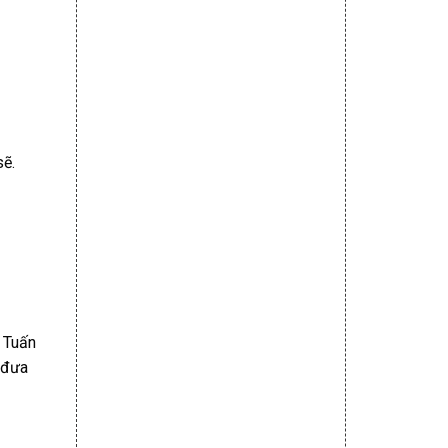
sẽ.
a Tuấn
g đưa