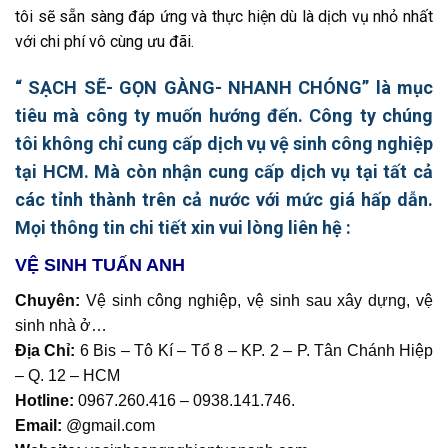
tôi sẽ sẵn sàng đáp ứng và thực hiện dù là dịch vụ nhỏ nhất
với chi phí vô cùng ưu đãi.
“ SẠCH SẼ- GỌN GÀNG- NHANH CHÓNG” là mục
tiêu mà công ty muốn hướng đến. Công ty chúng
tôi không chỉ cung cấp dịch vụ vệ sinh công nghiệp
tại HCM. Mà còn nhận cung cấp dịch vụ tại tất cả
các tỉnh thành trên cả nước với mức giá hấp dẫn.
Mọi thông tin chi tiết xin vui lòng liên hệ :
VỆ SINH TUẤN ANH
Chuyên:
Vệ sinh công nghiệp, vệ sinh sau xây dựng, vệ
sinh nhà ở…
Địa Chỉ:
6 Bis – Tô Kí – Tổ 8 – KP. 2 – P. Tân Chánh Hiệp
– Q. 12 – HCM
Hotline:
0967.260.416 – 0938.141.746
.
Email:
@gmail.com