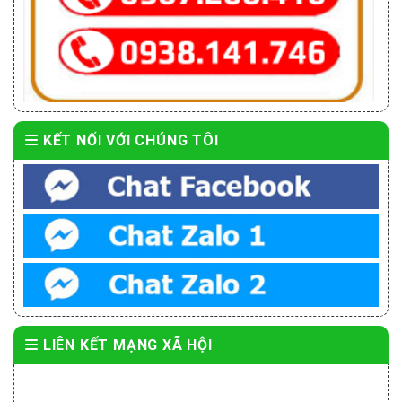
KẾT NỐI VỚI CHÚNG TÔI
LIÊN KẾT MẠNG XÃ HỘI