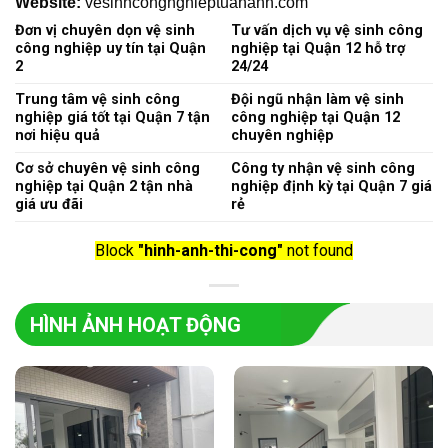
Website:
vesinhcongnghieptuananh.com
Đơn vị chuyên dọn vệ sinh
Tư vấn dịch vụ vệ sinh công
công nghiệp uy tín tại Quận
nghiệp tại Quận 12 hỗ trợ
2
24/24
Trung tâm vệ sinh công
Đội ngũ nhận làm vệ sinh
nghiệp giá tốt tại Quận 7 tận
công nghiệp tại Quận 12
nơi hiệu quả
chuyên nghiệp
Cơ sở chuyên vệ sinh công
Công ty nhận vệ sinh công
nghiệp tại Quận 2 tận nhà
nghiệp định kỳ tại Quận 7 giá
giá ưu đãi
rẻ
Block
"hinh-anh-thi-cong"
not found
HÌNH ẢNH HOẠT ĐỘNG