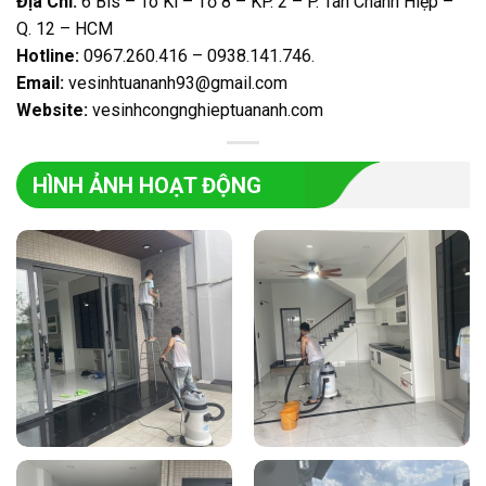
Địa Chỉ:
6 Bis – Tô Kí – Tổ 8 – KP. 2 – P. Tân Chánh Hiệp –
Q. 12 – HCM
Hotline:
0967.260.416 – 0938.141.746
.
Email:
vesinhtuananh93@gmail.com
Website:
vesinhcongnghieptuananh.com
HÌNH ẢNH HOẠT ĐỘNG