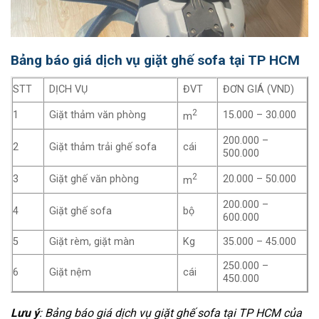
Bảng báo giá dịch vụ giặt ghế sofa tại TP HCM
STT
DỊCH VỤ
ĐVT
ĐƠN GIÁ (VND)
2
1
Giặt thảm văn phòng
15.000 – 30.000
m
200.000 –
2
Giặt thảm trải ghế sofa
cái
500.000
2
3
Giặt ghế văn phòng
20.000 – 50.000
m
200.000 –
4
Giặt ghế sofa
bộ
600.000
5
Giặt rèm, giặt màn
Kg
35.000 – 45.000
250.000 –
6
Giặt nệm
cái
450.000
Lưu ý
: Bảng báo giá dịch vụ giặt ghế sofa tại TP HCM của