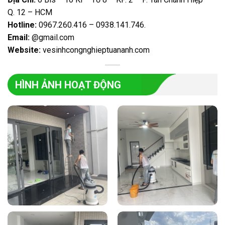
Q. 12 – HCM
Hotline:
0967.260.416 – 0938.141.746
.
Email:
@gmail.com
Website:
vesinhcongnghieptuananh.com
HÌNH ẢNH HOẠT ĐỘNG