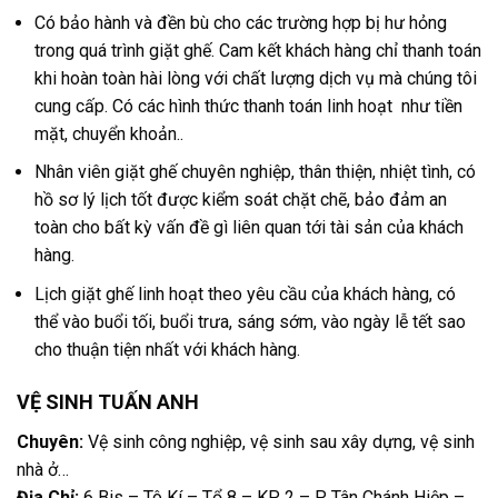
Có bảo hành và đền bù cho các trường hợp bị hư hỏng
trong quá trình giặt ghế. Cam kết khách hàng chỉ thanh toán
khi hoàn toàn hài lòng với chất lượng dịch vụ mà chúng tôi
cung cấp. Có các hình thức thanh toán linh hoạt như tiền
mặt, chuyển khoản..
Nhân viên giặt ghế chuyên nghiệp, thân thiện, nhiệt tình, có
hồ sơ lý lịch tốt được kiểm soát chặt chẽ, bảo đảm an
toàn cho bất kỳ vấn đề gì liên quan tới tài sản của khách
hàng.
Lịch giặt ghế linh hoạt theo yêu cầu của khách hàng, có
thể vào buổi tối, buổi trưa, sáng sớm, vào ngày lễ tết sao
cho thuận tiện nhất với khách hàng.
VỆ SINH TUẤN ANH
Chuyên:
Vệ sinh công nghiệp, vệ sinh sau xây dựng, vệ sinh
nhà ở…
Địa Chỉ:
6 Bis – Tô Kí – Tổ 8 – KP. 2 – P. Tân Chánh Hiệp –