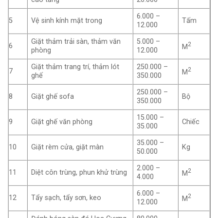
6.000 –
5
Vệ sinh kính mặt trong
Tấm
12.000
Giặt thảm trải sàn, thảm văn
5.000 –
2
6
M
phòng
12.000
Giặt thảm trang trí, thảm lót
250.000 –
2
7
M
ghế
350.000
250.000 –
8
Giặt ghế sofa
Bộ
350.000
15.000 –
9
Giặt ghế văn phòng
Chiếc
35.000
35.000 –
10
Giặt rèm cửa, giặt màn
Kg
50.000
2.000 –
2
11
Diệt côn trùng, phun khử trùng
M
4.000
6.000 –
2
12
Tẩy sạch, tẩy sơn, keo
M
12.000