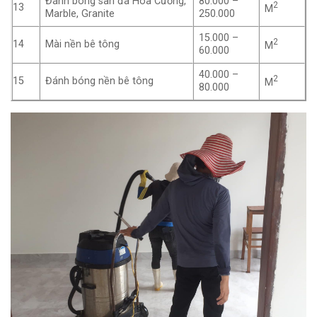
Đánh bóng sàn đá Hoa Cương,
80.000 –
2
13
M
Marble, Granite
250.000
15.000 –
2
14
Mài nền bê tông
M
60.000
40.000 –
2
15
Đánh bóng nền bê tông
M
80.000