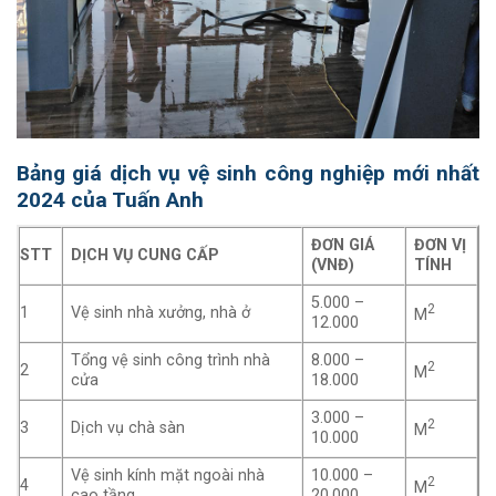
Bảng giá dịch vụ vệ sinh công nghiệp mới nhất
2024 của Tuấn Anh
ĐƠN GIÁ
ĐƠN VỊ
STT
DỊCH VỤ CUNG CẤP
(VNĐ)
TÍNH
5.000 –
2
1
Vệ sinh nhà xưởng, nhà ở
M
12.000
Tổng vệ sinh công trình nhà
8.000 –
2
2
M
cửa
18.000
3.000 –
2
3
Dịch vụ chà sàn
M
10.000
Vệ sinh kính mặt ngoài nhà
10.000 –
2
4
M
cao tầng
20.000