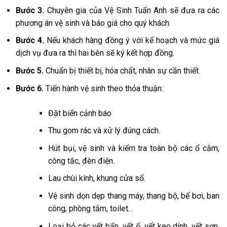
Bước 3.
Chuyên gia của Vệ Sinh Tuấn Anh sẽ đưa ra các
phương án vệ sinh và báo giá cho quý khách.
Bước 4.
Nếu khách hàng đồng ý với kế hoạch và mức giá
dịch vụ đưa ra thì hai bên sẽ ký kết hợp đồng.
Bước 5.
Chuẩn bị thiết bị, hóa chất, nhân sự cần thiết.
Bước 6.
Tiến hành vệ sinh theo thỏa thuận:
Đặt biển cảnh báo
Thu gom rác và xử lý đúng cách.
Hút bụi, vệ sinh và kiểm tra toàn bộ các ổ cắm,
công tắc, đèn điện.
Lau chùi kính, khung cửa sổ.
Vệ sinh dọn dẹp thang máy, thang bộ, bể bơi, ban
công, phòng tắm, toilet…
Loại bỏ các vết bẩn, vết ố, vết keo dính, vết sơn,