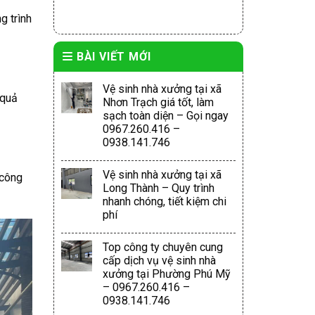
g trình
BÀI VIẾT MỚI
Vệ sinh nhà xưởng tại xã
 quả
Nhơn Trạch giá tốt, làm
sạch toàn diện – Gọi ngay
0967.260.416 –
0938.141.746
Vệ sinh nhà xưởng tại xã
 công
Long Thành – Quy trình
nhanh chóng, tiết kiệm chi
phí
Top công ty chuyên cung
cấp dịch vụ vệ sinh nhà
xưởng tại Phường Phú Mỹ
– 0967.260.416 –
0938.141.746