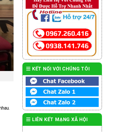
KẾT NỐI VỚI CHÚNG TÔI
nhau.
LIÊN KẾT MẠNG XÃ HỘI