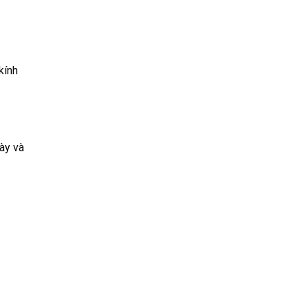
kính
gày và