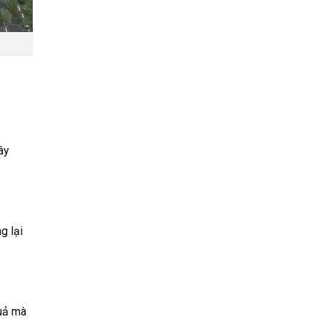
ây
g lại
quả mà