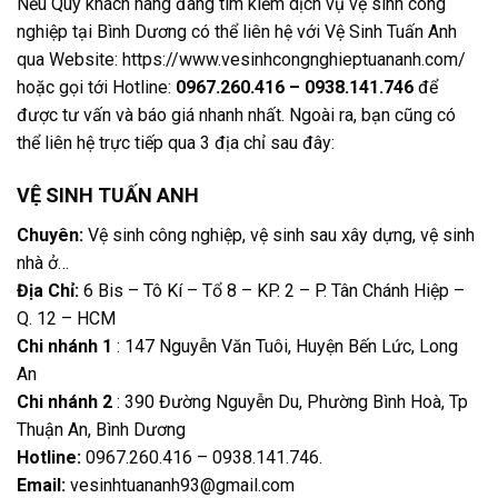
Nếu Quý khách hàng đang tìm kiếm dịch vụ vệ sinh công
nghiệp tại Bình Dương có thể liên hệ với Vệ Sinh Tuấn Anh
qua Website: https://www.vesinhcongnghieptuananh.com/
hoặc gọi tới Hotline:
0967.260.416 – 0938.141.746
để
được tư vấn và báo giá nhanh nhất. Ngoài ra, bạn cũng có
thể liên hệ trực tiếp qua 3 địa chỉ sau đây:
VỆ SINH TUẤN ANH
Chuyên:
Vệ sinh công nghiệp, vệ sinh sau xây dựng, vệ sinh
nhà ở…
Địa Chỉ:
6 Bis – Tô Kí – Tổ 8 – KP. 2 – P. Tân Chánh Hiệp –
Q. 12 – HCM
Chi nhánh 1
: 147 Nguyễn Văn Tuôi, Huyện Bến Lức, Long
An
Chi nhánh 2
: 390 Đường Nguyễn Du, Phường Bình Hoà, Tp
Thuận An, Bình Dương
Hotline:
0967.260.416 – 0938.141.746
.
Email:
vesinhtuananh93@gmail.com