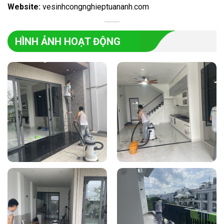
Website:
vesinhcongnghieptuananh.com
HÌNH ẢNH HOẠT ĐỘNG