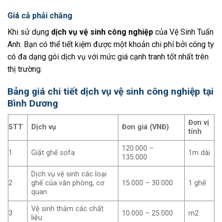
Giá cả phải chăng
Khi sử dụng
dịch vụ vệ sinh công nghiệp
của Vệ Sinh Tuấn
Anh. Bạn có thể tiết kiệm được một khoản chi phí bởi công ty
có đa dạng gói dịch vụ với mức giá cạnh tranh tốt nhất trên
thị trường.
Bảng giá chi tiết dịch vụ vệ sinh công nghiệp tại
Bình Dương
Đơn vị
STT
Dịch vụ
Đơn giá (VNĐ)
tính
120.000 –
1
Giặt ghế sofa
1m dài
135.000
Dịch vụ vệ sinh các loại
2
ghế của văn phòng, cơ
15.000 – 30.000
1 ghế
quan
Vệ sinh thảm các chất
3
10.000 – 25.000
m2
liệu