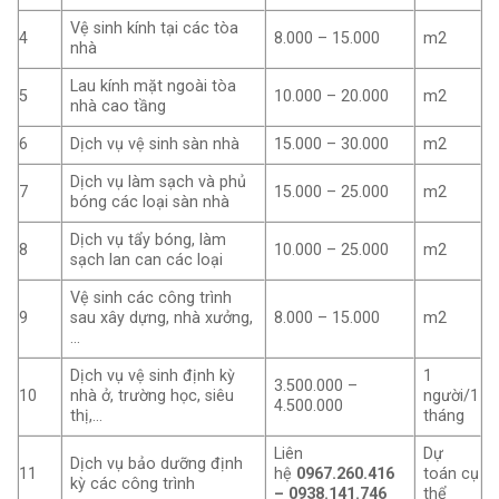
Vệ sinh kính tại các tòa
4
8.000 – 15.000
m2
nhà
Lau kính mặt ngoài tòa
5
10.000 – 20.000
m2
nhà cao tầng
6
Dịch vụ vệ sinh sàn nhà
15.000 – 30.000
m2
Dịch vụ làm sạch và phủ
7
15.000 – 25.000
m2
bóng các loại sàn nhà
Dịch vụ tẩy bóng, làm
8
10.000 – 25.000
m2
sạch lan can các loại
Vệ sinh các công trình
9
sau xây dựng, nhà xưởng,
8.000 – 15.000
m2
…
Dịch vụ vệ sinh định kỳ
1
3.500.000 –
10
nhà ở, trường học, siêu
người/1
4.500.000
thị,…
tháng
Liên
Dự
Dịch vụ bảo dưỡng định
11
hệ
0967.260.416
toán cụ
kỳ các công trình
– 0938.141.746
thể