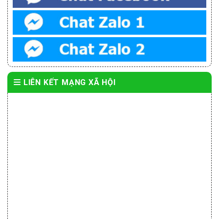
LIÊN KẾT MẠNG XÃ HỘI