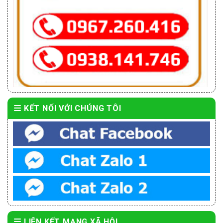
KẾT NỐI VỚI CHÚNG TÔI
LIÊN KẾT MẠNG XÃ HỘI