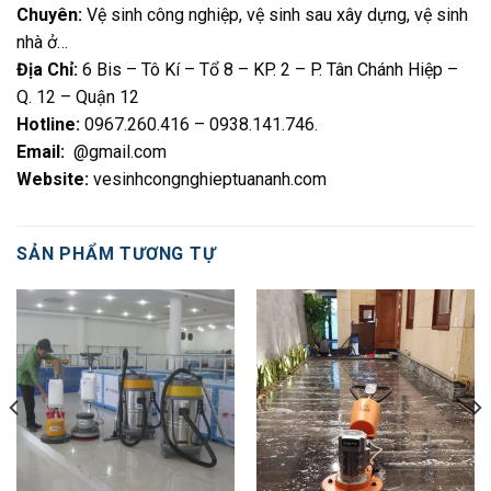
Chuyên:
Vệ sinh công nghiệp, vệ sinh sau xây dựng, vệ sinh
nhà ở…
Địa Chỉ:
6 Bis – Tô Kí – Tổ 8 – KP. 2 – P. Tân Chánh Hiệp –
Q. 12 – Quận 12
Hotline:
0967.260.416 – 0938.141.746
.
Email:
@gmail.com
Website:
vesinhcongnghieptuananh.com
SẢN PHẨM TƯƠNG TỰ