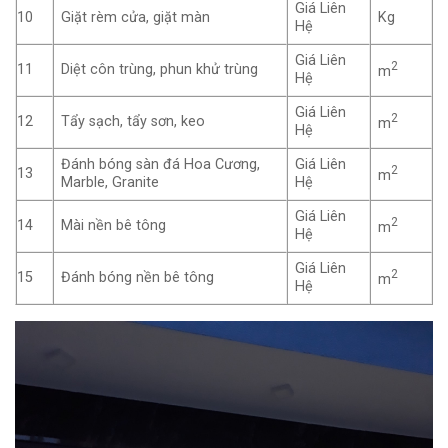
Giá Liên
10
Giặt rèm cửa, giặt màn
Kg
Hệ
Giá Liên
2
11
Diệt côn trùng, phun khử trùng
m
Hệ
Giá Liên
2
12
Tẩy sạch, tẩy sơn, keo
m
Hệ
Đánh bóng sàn đá Hoa Cương,
Giá Liên
2
13
m
Marble, Granite
Hệ
Giá Liên
2
14
Mài nền bê tông
m
Hệ
Giá Liên
2
15
Đánh bóng nền bê tông
m
Hệ