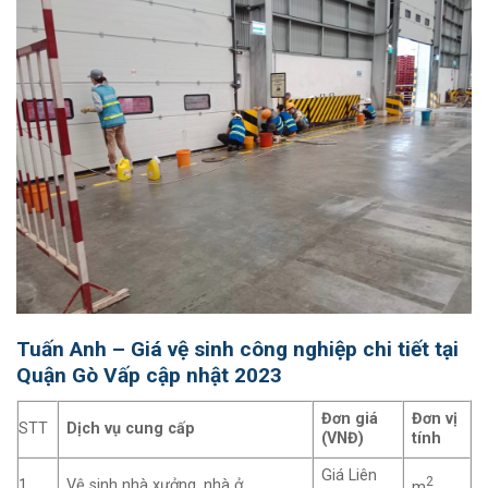
Tuấn Anh – Giá vệ sinh công nghiệp chi tiết tại
Quận Gò Vấp cập nhật 2023
Đơn giá
Đơn vị
STT
Dịch vụ cung cấp
(VNĐ)
tính
Giá Liên
2
1
Vệ sinh nhà xưởng, nhà ở
m