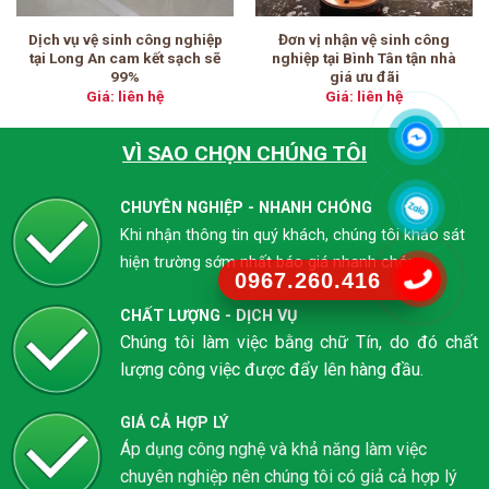
Dịch vụ vệ sinh công nghiệp
Đơn vị nhận vệ sinh công
tại Long An cam kết sạch sẽ
nghiệp tại Bình Tân tận nhà
99%
giá ưu đãi
Giá: liên hệ
Giá: liên hệ
VÌ SAO CHỌN CHÚNG TÔI
CHUYÊN NGHIỆP - NHANH CHÓNG
Khi nhận thông tin quý khách, chúng tôi khảo sát
hiện trường sớm nhất báo giá nhanh chóng
0967.260.416
CHẤT LƯỢNG - DỊCH VỤ
Chúng tôi làm việc bằng chữ Tín, do đó chất
lượng công việc được đẩy lên hàng đầu.
GIÁ CẢ HỢP LÝ
Áp dụng công nghệ và khả năng làm việc
chuyên nghiệp nên chúng tôi có giả cả hợp lý