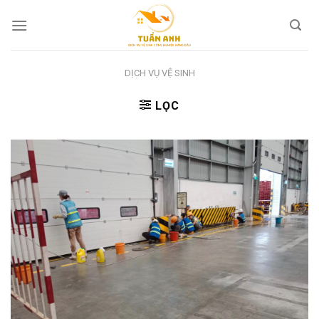
Skip
to
content
DỊCH VỤ VỆ SINH
LỌC