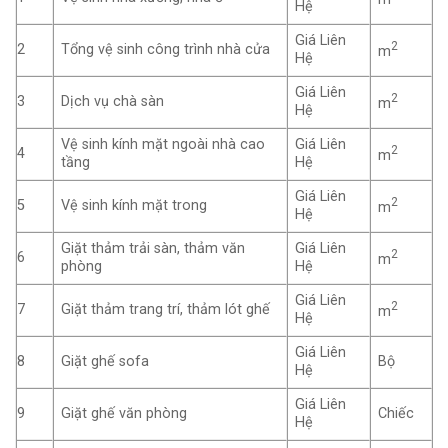
Hệ
Giá Liên
2
2
Tổng vệ sinh công trình nhà cửa
m
Hệ
Giá Liên
2
3
Dịch vụ chà sàn
m
Hệ
Vệ sinh kính mặt ngoài nhà cao
Giá Liên
2
4
m
tầng
Hệ
Giá Liên
2
5
Vệ sinh kính mặt trong
m
Hệ
Giặt thảm trải sàn, thảm văn
Giá Liên
2
6
m
phòng
Hệ
Giá Liên
2
7
Giặt thảm trang trí, thảm lót ghế
m
Hệ
Giá Liên
8
Giặt ghế sofa
Bộ
Hệ
Giá Liên
9
Giặt ghế văn phòng
Chiếc
Hệ