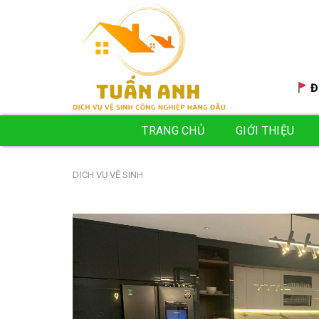
Skip
to
content
Đ
TRANG CHỦ
GIỚI THIỆU
DỊCH VỤ VỆ SINH