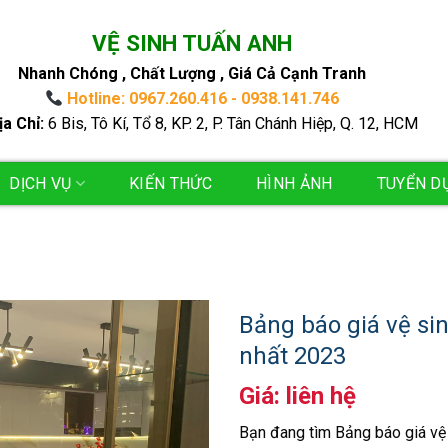
VỆ SINH TUẤN ANH
Nhanh Chóng , Chất Lượng , Giá Cả Cạnh Tranh
Hotline: 0967.260.416 - 0938.141.746
ịa Chỉ:
6 Bis, Tô Kí, Tổ 8, KP. 2, P. Tân Chánh Hiệp, Q. 12, HCM
DỊCH VỤ
KIẾN THỨC
HÌNH ẢNH
TUYỂN D
Bảng báo giá vệ si
nhất 2023
Giá: liên hệ
Bạn đang tìm Bảng báo giá vệ