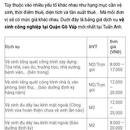
Tùy thuộc vào nhiều yếu tố khác nhau như hạng mục cần vệ
sinh, thời điểm thuê, diện tích và tần suất thuê… Mà mỗi đơn
vị sẽ có mức giá khác nhau. Dưới đây là bảng giá dịch vụ
vệ
sinh công nghiệp tại Quận Gò Vấp
mới nhất tại Tuấn Anh.
Đơn
Dịch vụ
ĐVT
giá
(VNĐ)
Vệ sinh tổng quát công trình xây dựng:
M2/Trọn
8.000 –
Tòa nhà, cao ốc, trưởng học, nhà xưởng,
gói
17.000
bệnh viện,… (bên trong)
Vệ sinh tổng quát công trình nhà ở, văn
12.000
M2/Trọn
phòng, biệt thự,… (bảo dưỡng định kỳ
–
gói
hằng năm)
20.000
12.000
Vệ sinh đu dây lau kính mặt ngoài (Công
M2
–
trình vừa hoàn thiện chưa vệ sinh lần nào)
25.000
Vệ sinh đu dây lau kính mặt ngoài (Bảo
8.000 –
M2
dưỡng định kỳ)
20.000