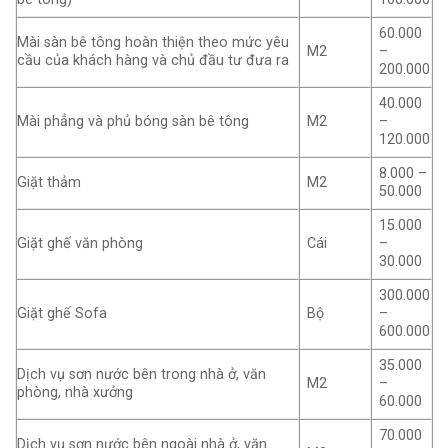
60.000
Mài sàn bê tông hoàn thiện theo mức yêu
M2
–
cầu của khách hàng và chủ đầu tư đưa ra
200.000
40.000
Mài phẳng và phủ bóng sàn bê tông
M2
–
120.000
8.000 –
Giặt thảm
M2
50.000
15.000
Giặt ghế văn phòng
Cái
–
30.000
300.000
Giặt ghế Sofa
Bộ
–
600.000
35.000
Dịch vụ sơn nước bên trong nhà ở, văn
M2
–
phòng, nhà xưởng
60.000
70.000
Dịch vụ sơn nước bên ngoài nhà ở, văn