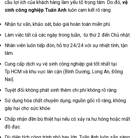
cầu lợi ích của khách hàng làm yếu tố trọng tâm. Do đó,
vệ
sinh công nghiệp Tuấn Anh
luôn cam kết rõ ràng:
Nhận tư vấn, khảo sát, báo giá hoàn toàn miễn phí.
Làm việc tất cả các ngày trong tuần, từ thứ 2 đến Chủ nhật.
Nhân viên luôn tiếp đón, hỗ trợ 24/24 với sự nhiệt tình, tận
tâm.
Cung cấp dịch vụ vệ sinh công nghiệp giá tốt nhất tại
Tp.HCM và khu vực lân cận (Bình Dương, Long An, Đồng
Nai).
Tuyệt đối không phát sinh thêm chi phí không rõ ràng.
Sử dụng hóa chất chuyên dụng, nguồn gốc rõ ràng, không
gây hại cho sức khỏe.
Chấp nhận đền bù thiệt hại nếu có xảy ra hư hỏng hoặc mất
đồ đạc.
Dù diện tích công trình nhỏ hay lớn, Tuấn Anh luôn sẵn sàng