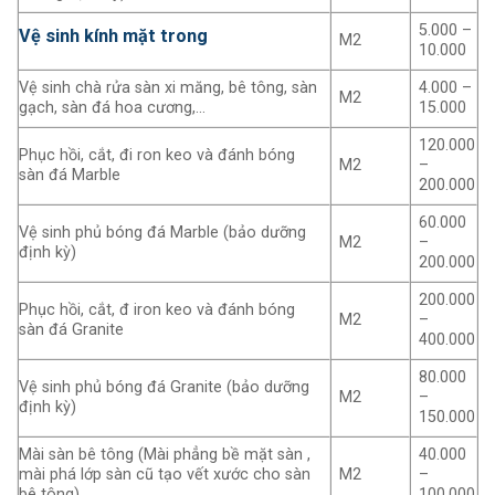
5.000 –
Vệ sinh kính mặt trong
M2
10.000
Vệ sinh chà rửa sàn xi măng, bê tông, sàn
4.000 –
M2
gạch, sàn đá hoa cương,…
15.000
120.000
Phục hồi, cắt, đi ron keo và đánh bóng
M2
–
sàn đá Marble
200.000
60.000
Vệ sinh phủ bóng đá Marble (bảo dưỡng
M2
–
định kỳ)
200.000
200.000
Phục hồi, cắt, đ iron keo và đánh bóng
M2
–
sàn đá Granite
400.000
80.000
Vệ sinh phủ bóng đá Granite (bảo dưỡng
M2
–
định kỳ)
150.000
Mài sàn bê tông (Mài phẳng bề mặt sàn ,
40.000
mài phá lớp sàn cũ tạo vết xước cho sàn
M2
–
bê tông)
100.000