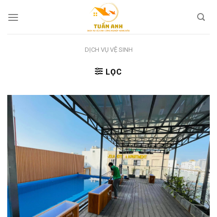
Skip
to
content
DỊCH VỤ VỆ SINH
LỌC