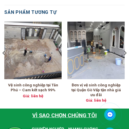
SẢN PHẨM TƯƠNG TỰ
Vệ sinh công nghiệp tại Tân
Đơn vị vệ sinh công nghiệp
Phú – Cam kết sạch 99%
tại Quận Gò Vấp tận nhà giá
ưu đãi
Giá: liên hệ
Giá: liên hệ
VÌ SAO CHỌN CHÚNG TÔI