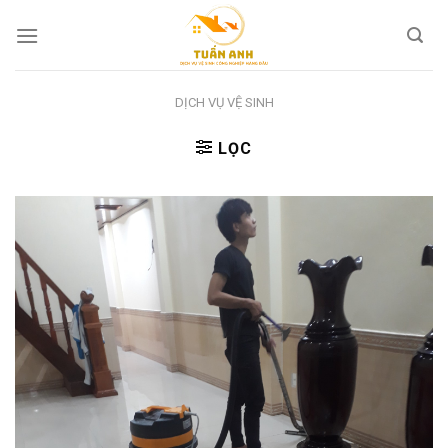
Skip
to
content
DỊCH VỤ VỆ SINH
LỌC