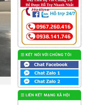
KẾT NỐI VỚI CHÚNG TÔI
LIÊN KẾT MẠNG XÃ HỘI