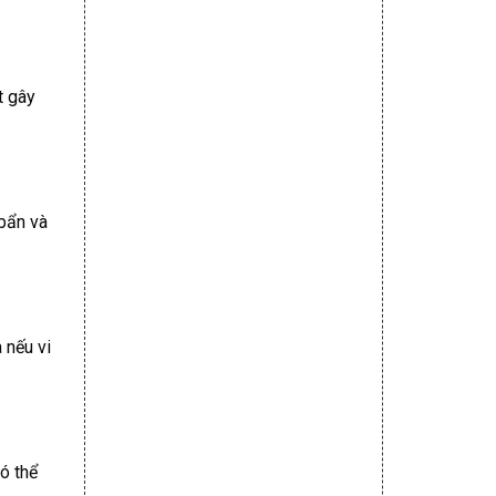
t gây
 bẩn và
 nếu vi
ó thể