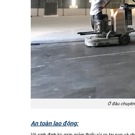
Ở đâu chuyên 
An toàn lao động:
Vệ sinh định kỳ giúp giảm thiểu rủi ro tai nạn và 