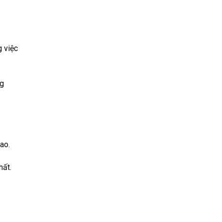
g việc
ng
ao.
hất.