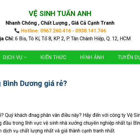
VỆ SINH TUẤN ANH
Nhanh Chóng , Chất Lượng , Giá Cả Cạnh Tranh
Hotline: 0967.260.416 - 0938.141.746
ịa Chỉ:
6 Bis, Tô Kí, Tổ 8, KP. 2, P. Tân Chánh Hiệp, Q. 12, HCM
DỊCH VỤ
KIẾN THỨC
HÌNH ẢNH
TUYỂN D
 Bình Dương giá rẻ?
ẻ? Quý khách đnag phân vân điều này? Hãy đến với công ty Vệ Si
g đầu trong lĩnh vực vệ sinh nhà xưởng chuyên nghiệp nhất tại Bì
dịch vụ chất lượng nhất và giá thành cạnh tranh nhất.