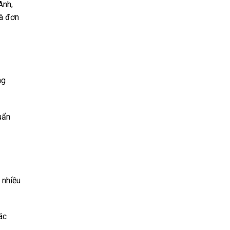
Anh,
là đơn
ng
uẩn
 nhiều
ác