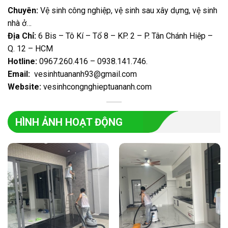
Chuyên:
Vệ sinh công nghiệp, vệ sinh sau xây dựng, vệ sinh
nhà ở…
Địa Chỉ:
6 Bis – Tô Kí – Tổ 8 – KP. 2 – P. Tân Chánh Hiệp –
Q. 12 – HCM
Hotline:
0967.260.416 – 0938.141.746
.
Email:
vesinhtuananh93@gmail.com
Website:
vesinhcongnghieptuananh.com
HÌNH ẢNH HOẠT ĐỘNG