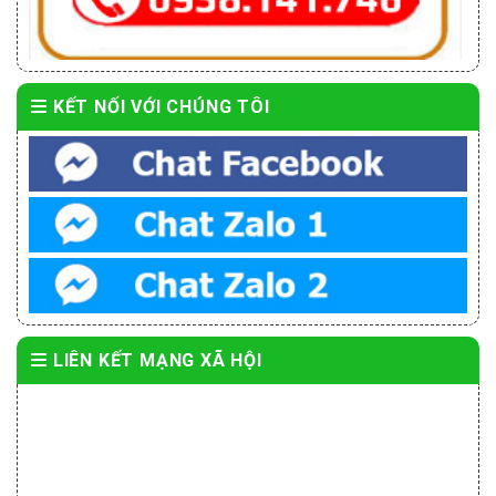
KẾT NỐI VỚI CHÚNG TÔI
LIÊN KẾT MẠNG XÃ HỘI