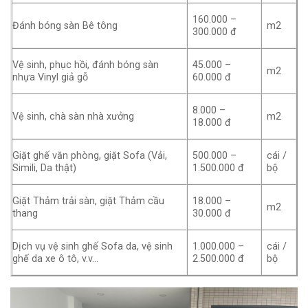
160.000 –
Đánh bóng sàn Bê tông
m2
300.000 đ
Vệ sinh, phục hồi, đánh bóng sàn
45.000 –
m2
nhựa Vinyl giả gỗ
60.000 đ
8.000 –
Vệ sinh, chà sàn nhà xưởng
m2
18.000 đ
Giặt ghế văn phòng, giặt Sofa (Vải,
500.000 –
cái /
Simili, Da thật)
1.500.000 đ
bộ
Giặt Thảm trải sàn, giặt Thảm cầu
18.000 –
m2
thang
30.000 đ
Dịch vụ vệ sinh ghế Sofa da, vệ sinh
1.000.000 –
cái /
ghế da xe ô tô, v.v…
2.500.000 đ
bộ