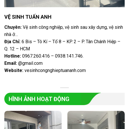
VỆ SINH TUẤN ANH
Chuyên:
Vệ sinh công nghiệp, vệ sinh sau xây dựng, vệ sinh
nhà ở…
Địa Chỉ:
6 Bis – Tô Kí – Tổ 8 – KP. 2 – P. Tân Chánh Hiệp –
Q. 12 – HCM
Hotline:
0967.260.416 – 0938.141.746
.
Email:
@gmail.com
Website:
vesinhcongnghieptuananh.com
HÌNH ẢNH HOẠT ĐỘNG