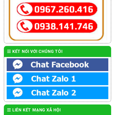
KẾT NỐI VỚI CHÚNG TÔI
LIÊN KẾT MẠNG XÃ HỘI