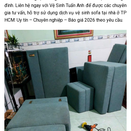
đình. Liên hệ ngay với Vệ Sinh Tuấn Anh để được các chuyên
gia tư vấn, hỗ trợ sử dụng dịch vụ vệ sinh sofa tại nhà ở TP
HCM: Uy tín – Chuyên nghiệp – Báo giá 2026 theo yêu cầu.