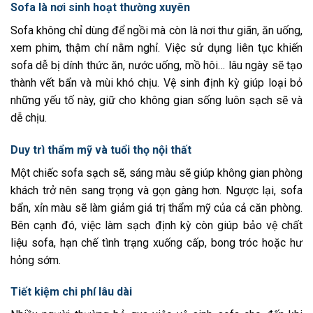
Sofa là nơi sinh hoạt thường xuyên
Sofa không chỉ dùng để ngồi mà còn là nơi thư giãn, ăn uống,
xem phim, thậm chí nằm nghỉ. Việc sử dụng liên tục khiến
sofa dễ bị dính thức ăn, nước uống, mồ hôi… lâu ngày sẽ tạo
thành vết bẩn và mùi khó chịu. Vệ sinh định kỳ giúp loại bỏ
những yếu tố này, giữ cho không gian sống luôn sạch sẽ và
dễ chịu.
Duy trì thẩm mỹ và tuổi thọ nội thất
Một chiếc sofa sạch sẽ, sáng màu sẽ giúp không gian phòng
khách trở nên sang trọng và gọn gàng hơn. Ngược lại, sofa
bẩn, xỉn màu sẽ làm giảm giá trị thẩm mỹ của cả căn phòng.
Bên cạnh đó, việc làm sạch định kỳ còn giúp bảo vệ chất
liệu sofa, hạn chế tình trạng xuống cấp, bong tróc hoặc hư
hỏng sớm.
Tiết kiệm chi phí lâu dài