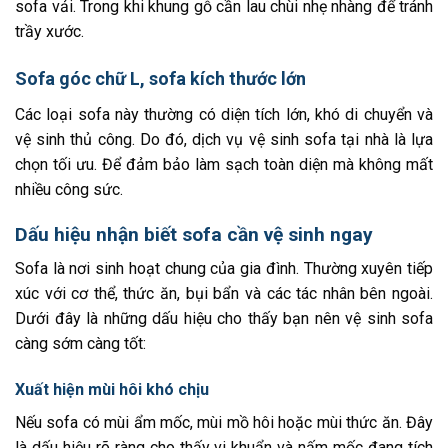
sofa vải. Trong khi khung gỗ cần lau chùi nhẹ nhàng để tránh
trầy xước.
Sofa góc chữ L, sofa kích thước lớn
Các loại sofa này thường có diện tích lớn, khó di chuyển và
vệ sinh thủ công. Do đó, dịch vụ vệ sinh sofa tại nhà là lựa
chọn tối ưu. Để đảm bảo làm sạch toàn diện mà không mất
nhiều công sức.
Dấu hiệu nhận biết sofa cần vệ sinh ngay
Sofa là nơi sinh hoạt chung của gia đình. Thường xuyên tiếp
xúc với cơ thể, thức ăn, bụi bẩn và các tác nhân bên ngoài.
Dưới đây là những dấu hiệu cho thấy bạn nên vệ sinh sofa
càng sớm càng tốt:
Xuất hiện mùi hôi khó chịu
Nếu sofa có mùi ẩm mốc, mùi mồ hôi hoặc mùi thức ăn. Đây
là dấu hiệu rõ ràng cho thấy vi khuẩn và nấm mốc đang tích