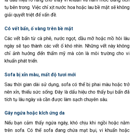
tụ bên trong. Việc chỉ xịt nước hoa hoặc lau bề mặt sẽ không
giải quyết triệt để vấn đề.
Có vết bẩn, ố vàng trên bề mặt
Các vết bẩn từ cà phê, nước ngọt, dầu mỡ hoặc mồ hôi lâu
ngày sẽ tạo thành các vết ố khó nhìn. Những vết này không
chỉ ảnh hưởng đến thẩm mỹ mà còn là môi trường cho vi
khuẩn phát triển.
Sofa bị xỉn màu, mất độ tươi mới
Sau thời gian dài sử dụng, sofa có thể bị phai màu hoặc trở
nên xỉn, thiếu sức sống. Đây là dấu hiệu cho thấy bụi bẩn đã
tích tụ lâu ngày và cần được làm sạch chuyên sâu.
Gây ngứa hoặc kích ứng da
Nếu bạn cảm thấy ngứa ngáy, khó chịu khi ngồi hoặc nằm
trên sofa. Có thể sofa đang chứa mạt bụi, vi khuẩn hoặc