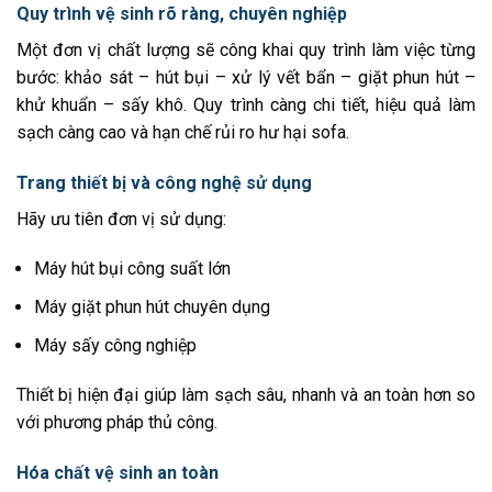
Quy trình vệ sinh rõ ràng, chuyên nghiệp
Một đơn vị chất lượng sẽ công khai quy trình làm việc từng
bước: khảo sát – hút bụi – xử lý vết bẩn – giặt phun hút –
khử khuẩn – sấy khô. Quy trình càng chi tiết, hiệu quả làm
sạch càng cao và hạn chế rủi ro hư hại sofa.
Trang thiết bị và công nghệ sử dụng
Hãy ưu tiên đơn vị sử dụng:
Máy hút bụi công suất lớn
Máy giặt phun hút chuyên dụng
Máy sấy công nghiệp
Thiết bị hiện đại giúp làm sạch sâu, nhanh và an toàn hơn so
với phương pháp thủ công.
Hóa chất vệ sinh an toàn