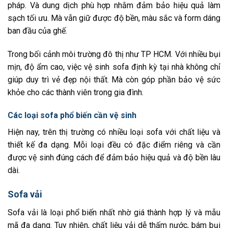
pháp. Và dung dịch phù hợp nhằm đảm bảo hiệu quả làm
sạch tối ưu. Mà vẫn giữ được độ bền, màu sắc và form dáng
ban đầu của ghế.
Trong bối cảnh môi trường đô thị như TP HCM. Với nhiều bụi
mịn, độ ẩm cao, việc vệ sinh sofa định kỳ tại nhà không chỉ
giúp duy trì vẻ đẹp nội thất. Mà còn góp phần bảo vệ sức
khỏe cho các thành viên trong gia đình.
Các loại sofa phổ biến cần vệ sinh
Hiện nay, trên thị trường có nhiều loại sofa với chất liệu và
thiết kế đa dạng. Mỗi loại đều có đặc điểm riêng và cần
được vệ sinh đúng cách để đảm bảo hiệu quả và độ bền lâu
dài.
Sofa vải
Sofa vải là loại phổ biến nhất nhờ giá thành hợp lý và mẫu
mã đa dạng. Tuy nhiên, chất liệu vải dễ thấm nước, bám bụi