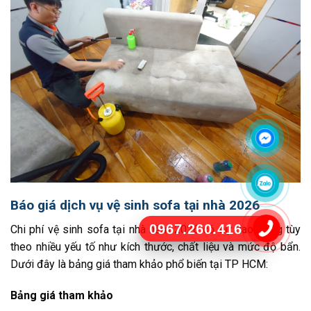
Báo giá dịch vụ vệ sinh sofa tại nhà 2026
0967.260.416
Chi phí vệ sinh sofa tại nhà năm 2026 có sự dao động tùy
theo nhiều yếu tố như kích thước, chất liệu và mức độ bẩn.
Dưới đây là bảng giá tham khảo phổ biến tại TP HCM:
Bảng giá tham khảo