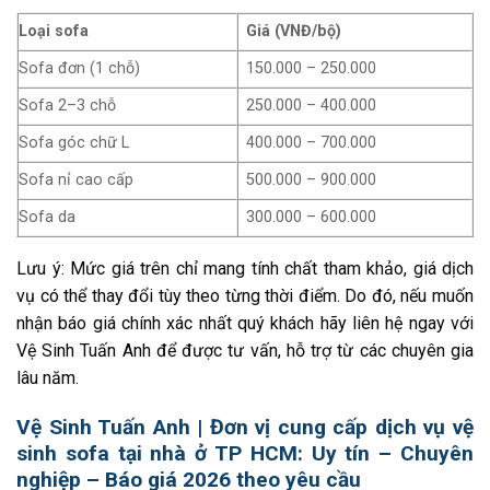
Loại sofa
Giá (VNĐ/bộ)
Sofa đơn (1 chỗ)
150.000 – 250.000
Sofa 2–3 chỗ
250.000 – 400.000
Sofa góc chữ L
400.000 – 700.000
Sofa nỉ cao cấp
500.000 – 900.000
Sofa da
300.000 – 600.000
Lưu ý: Mức giá trên chỉ mang tính chất tham khảo, giá dịch
vụ có thể thay đổi tùy theo từng thời điểm. Do đó, nếu muốn
nhận báo giá chính xác nhất quý khách hãy liên hệ ngay với
Vệ Sinh Tuấn Anh để được tư vấn, hỗ trợ từ các chuyên gia
lâu năm.
Vệ Sinh Tuấn Anh | Đơn vị cung cấp dịch vụ vệ
sinh sofa tại nhà ở TP HCM: Uy tín – Chuyên
nghiệp – Báo giá 2026 theo yêu cầu