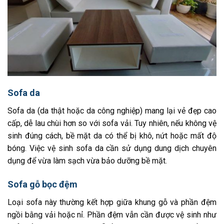
Sofa da
Sofa da (da thật hoặc da công nghiệp) mang lại vẻ đẹp cao
cấp, dễ lau chùi hơn so với sofa vải. Tuy nhiên, nếu không vệ
sinh đúng cách, bề mặt da có thể bị khô, nứt hoặc mất độ
bóng. Việc vệ sinh sofa da cần sử dụng dung dịch chuyên
dụng để vừa làm sạch vừa bảo dưỡng bề mặt.
Sofa gỗ bọc đệm
Loại sofa này thường kết hợp giữa khung gỗ và phần đệm
ngồi bằng vải hoặc nỉ. Phần đệm vẫn cần được vệ sinh như