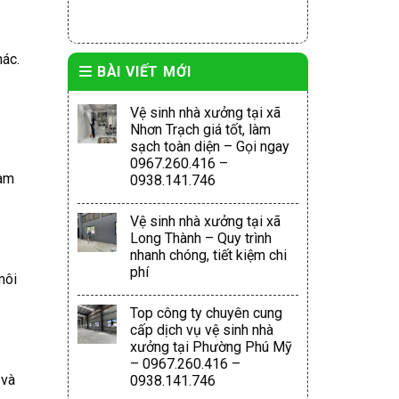
hác.
BÀI VIẾT MỚI
Vệ sinh nhà xưởng tại xã
Nhơn Trạch giá tốt, làm
sạch toàn diện – Gọi ngay
0967.260.416 –
làm
0938.141.746
Vệ sinh nhà xưởng tại xã
Long Thành – Quy trình
nhanh chóng, tiết kiệm chi
phí
môi
Top công ty chuyên cung
cấp dịch vụ vệ sinh nhà
xưởng tại Phường Phú Mỹ
– 0967.260.416 –
 và
0938.141.746