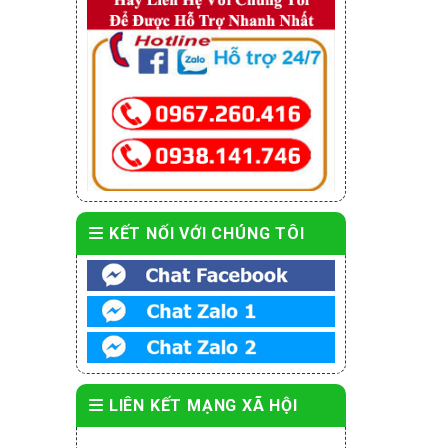
KẾT NỐI VỚI CHÚNG TÔI
LIÊN KẾT MẠNG XÃ HỘI