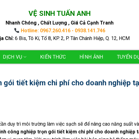
VỆ SINH TUẤN ANH
Nhanh Chóng , Chất Lượng , Giá Cả Cạnh Tranh
Hotline: 0967.260.416 - 0938.141.746
ịa Chỉ:
6 Bis, Tô Kí, Tổ 8, KP. 2, P. Tân Chánh Hiệp, Q. 12, HCM
DỊCH VỤ
KIẾN THỨC
HÌNH ẢNH
TUYỂN D
 gói tiết kiệm chi phí cho doanh nghiệp tạ
cần duy trì môi trường làm việc sạch sẽ để nâng cao năng suất và
inh công nghiệp trọn gói tiết kiệm chi phí cho doanh nghiệp t