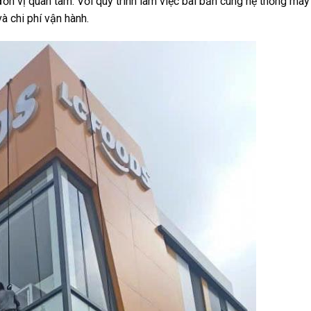
ơn vị quan tâm. Với quy trình làm việc bài bản cùng hệ thống má
và chi phí vận hành.