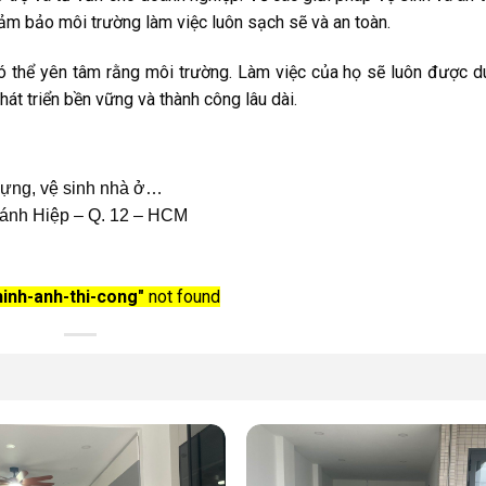
 đảm bảo môi trường làm việc luôn sạch sẽ và an toàn.
ó thể yên tâm rằng môi trường. Làm việc của họ sẽ luôn được du
phát triển bền vững và thành công lâu dài.
dựng, vệ sinh nhà ở…
Chánh Hiệp – Q. 12 – HCM
hinh-anh-thi-cong"
not found