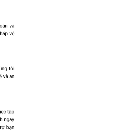
toàn và
pháp vệ
úng tôi
ẽ và an
iệc tập
nh ngay
trợ bạn