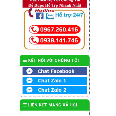
KẾT NỐI VỚI CHÚNG TÔI
LIÊN KẾT MẠNG XÃ HỘI