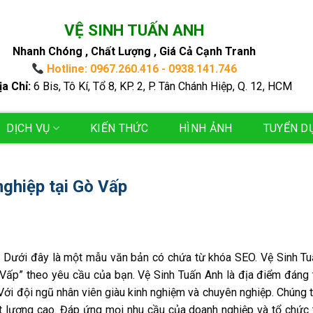
VỆ SINH TUẤN ANH
Nhanh Chóng , Chất Lượng , Giá Cả Cạnh Tranh
Hotline: 0967.260.416 - 0938.141.746
ịa Chỉ:
6 Bis, Tô Kí, Tổ 8, KP. 2, P. Tân Chánh Hiệp, Q. 12, HCM
DỊCH VỤ
KIẾN THỨC
HÌNH ẢNH
TUYỂN D
nghiệp tại Gò Vấp
ấp Dưới đây là một mẫu văn bản có chứa từ khóa SEO. Vệ Sinh T
 Vấp” theo yêu cầu của bạn. Vệ Sinh Tuấn Anh là địa điểm đáng 
 Với đội ngũ nhân viên giàu kinh nghiệm và chuyên nghiệp. Chúng 
t lượng cao. Đáp ứng mọi nhu cầu của doanh nghiệp và tổ chức 