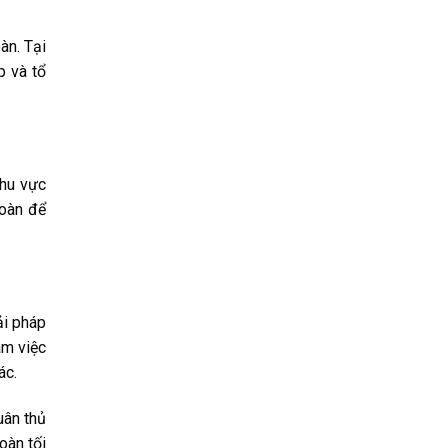
àn. Tại
p và tổ
khu vực
toàn để
ải pháp
àm việc
ác.
uân thủ
oàn tối