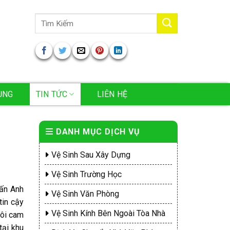
Tìm
kiếm:
ỤNG
TIN TỨC
LIÊN HỆ
DANH MỤC DỊCH VỤ
Vệ Sinh Sau Xây Dựng
Vệ Sinh Trường Học
uấn Anh
Vệ Sinh Văn Phòng
tin cậy
Vệ Sinh Kính Bên Ngoài Tòa Nhà
tôi cam
tại khu