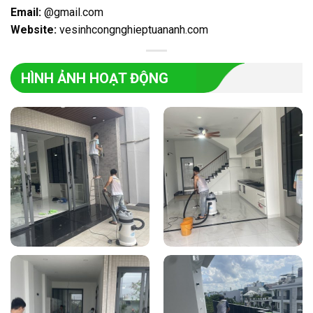
Email:
@gmail.com
Website:
vesinhcongnghieptuananh.com
HÌNH ẢNH HOẠT ĐỘNG