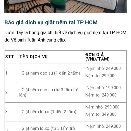
Báo giá dịch vụ giặt nệm tại TP HCM
Dưới đây là bảng giá chi tiết về dịch vụ giặt nệm tại TP HCM
do Vệ sinh Tuấn Anh cung cấp:
ĐƠN GIÁ
STT
TÊN DỊCH VỤ
(VNĐ/TẤM)
Nệm nhỏ: 249.000
1
Giặt nệm cao su (1 đến 2 tấm)
Nệm to: 299.000
Nệm nhỏ: 199.000
Giặt nệm cao su (từ 3 tấm trở
2
lên)
Nệm to: 249.000
Nệm nhỏ: 299.000
3
Giặt nệm lò xo (1 dến 2 tấm)
Nệm to: 349.000
Nệm nhỏ: 249.000
Giặt nệm lò xo (từ 3 tấm trở