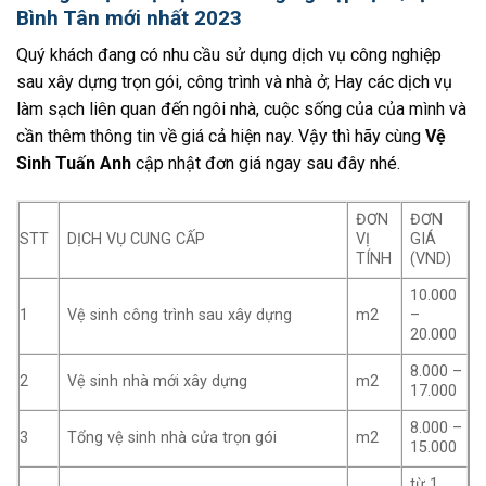
Bình Tân mới nhất 2023
Quý khách đang có nhu cầu sử dụng dịch vụ công nghiệp
sau xây dựng trọn gói, công trình và nhà ở; Hay các dịch vụ
làm sạch liên quan đến ngôi nhà, cuộc sống của của mình và
cần thêm thông tin về giá cả hiện nay. Vậy thì hãy cùng
Vệ
Sinh Tuấn Anh
cập nhật đơn giá ngay sau đây nhé.
ĐƠN
ĐƠN
STT
DỊCH VỤ CUNG CẤP
VỊ
GIÁ
TÍNH
(VND)
10.000
1
Vệ sinh công trình sau xây dựng
m2
–
20.000
8.000 –
2
Vệ sinh nhà mới xây dựng
m2
17.000
8.000 –
3
Tổng vệ sinh nhà cửa trọn gói
m2
15.000
từ 1