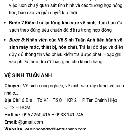
việc luôn chú ý quan sát tình hình và các trường hợp hỏng
hóc, báo cáo và giải quyết kịp thời.
Bước 7:
Kiểm tra lại từng khu vực vệ sinh
, đảm bảo đã
sạch theo đúng tiêu chuẩn đã đề ra trong hợp đồng.
Bước 8:
Nhân viên của Vệ Sinh Tuấn Anh tiến hành vệ
sinh máy móc, thiết bị, hóa chất
. Trả lại đồ đạc và điền
đầy đủ thông tin vào phiếu kiểm tra được phát. Hoặc ghi
vào phiếu theo dõi để bàn giao cho khách hàng.
VỆ SINH TUẤN ANH
Chuyên:
Vệ sinh công nghiệp, vệ sinh sau xây dựng, vệ sinh
nhà ở…
Địa Chỉ:
6 Bis – Tô Kí – Tổ 8 – KP. 2 – P. Tân Chánh Hiệp –
Q. 12 – HCM
Hotline:
0967.260.416 – 0938.141.746
.
Email:
@gmail.com
Website:
vesinhcongnghieptuananh.com