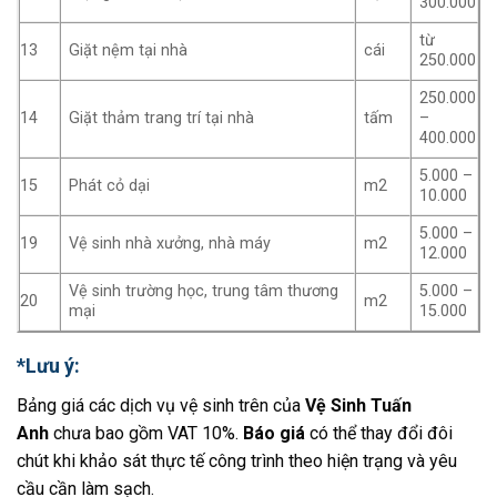
300.000
từ
13
Giặt nệm tại nhà
cái
250.000
250.000
14
Giặt thảm trang trí tại nhà
tấm
–
400.000
5.000 –
15
Phát cỏ dại
m2
10.000
5.000 –
19
Vệ sinh nhà xưởng, nhà máy
m2
12.000
Vệ sinh trường học, trung tâm thương
5.000 –
20
m2
mại
15.000
*Lưu ý:
Bảng giá các dịch vụ vệ sinh trên của
Vệ Sinh Tuấn
Anh
chưa bao gồm VAT 10%.
Báo giá
có thể thay đổi đôi
chút khi khảo sát thực tế công trình theo hiện trạng và yêu
cầu cần làm sạch.