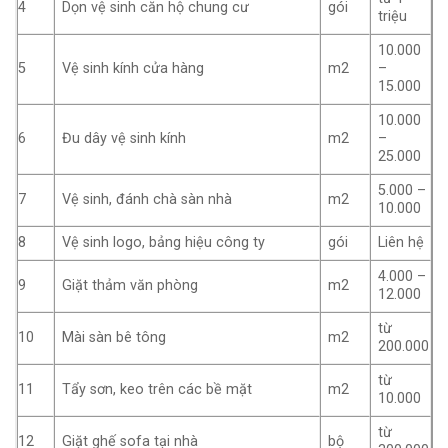
4
Dọn vệ sinh căn hộ chung cư
gói
triệu
10.000
5
Vệ sinh kính cửa hàng
m2
–
15.000
10.000
6
Đu dây vệ sinh kính
m2
–
25.000
5.000 –
7
Vệ sinh, đánh chà sàn nhà
m2
10.000
8
Vệ sinh logo, bảng hiệu công ty
gói
Liên hệ
4.000 –
9
Giặt thảm văn phòng
m2
12.000
từ
10
Mài sàn bê tông
m2
200.000
từ
11
Tẩy sơn, keo trên các bề mặt
m2
10.000
từ
12
Giặt ghế sofa tại nhà
bộ