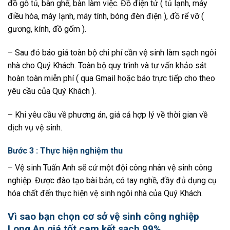
đồ gỗ tủ, bàn ghế, bàn làm việc. Đồ điện tử ( tủ lạnh, máy
điều hòa, máy lạnh, máy tính, bóng đèn điện ), đồ rể vỡ (
gương, kính, đồ gốm ).
– Sau đó báo giá toàn bộ chi phí cần vệ sinh làm sạch ngôi
nhà cho Quý Khách. Toàn bộ quy trình và tư vấn khảo sát
hoàn toàn miễn phí ( qua Gmail hoặc báo trực tiếp cho theo
yêu cầu của Quý Khách ).
– Khi yêu cầu về phương án, giá cả hợp lý về thời gian về
dịch vụ vệ sinh.
Bước 3 : Thực hiện nghiệm thu
– Vệ sinh Tuấn Anh sẽ cử một đội công nhân vệ sinh công
nghiệp. Được đào tạo bài bản, có tay nghề, đầy đủ dụng cụ
hóa chất đến thực hiện vệ sinh ngôi nhà của Quý Khách.
Vì sao bạn chọn cơ sở vệ sinh công nghiệp
Long An giá tốt cam kết sạch 99%