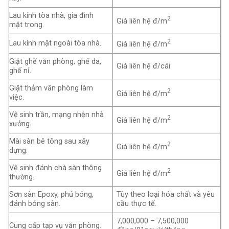
Lau kính tòa nhà, gia đình
2
Giá liên hệ đ/m
mặt trong.
2
Lau kính mặt ngoài tòa nhà.
Giá liên hệ đ/m
Giặt ghế văn phòng, ghế da,
Giá liên hệ đ/cái
ghế nỉ.
Giặt thảm văn phòng làm
2
Giá liên hệ đ/m
việc.
Vệ sinh trần, mạng nhện nhà
2
Giá liên hệ đ/m
xưởng.
Mài sàn bê tông sau xây
2
Giá liên hệ đ/m
dựng.
Vệ sinh đánh chà sàn thông
2
Giá liên hệ đ/m
thường.
Sơn sàn Epoxy, phủ bóng,
Tùy theo loại hóa chất và yêu
đánh bóng sàn.
cầu thực tế.
7,000,000 – 7,500,000
Cung cấp tạp vụ văn phòng.