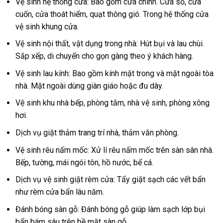
Vệ sinh hệ thống cửa: Bao gồm cửa chính. Cửa sổ, cửa
cuốn, cửa thoát hiểm, quạt thông gió. Trong hệ thống cửa
vệ sinh khung cửa.
Vệ sinh nội thất, vật dụng trong nhà: Hút bụi và lau chùi.
Sắp xếp, di chuyển cho gọn gàng theo ý khách hàng.
Vệ sinh lau kính: Bao gồm kính mặt trong và mặt ngoài tòa
nhà. Mặt ngoài dùng giàn giáo hoặc đu dây.
Vệ sinh khu nhà bếp, phòng tắm, nhà vệ sinh, phòng xông
hơi.
Dịch vụ giặt thảm trang trí nhà, thảm văn phòng.
Vệ sinh rêu nấm mốc: Xử lí rêu nấm mốc trên sàn sân nhà.
Bếp, tường, mái ngói tôn, hồ nước, bể cá.
Dịch vụ vệ sinh giặt rèm cửa: Tẩy giặt sạch các vết bẩn
như rèm cửa bẩn lâu năm.
Đánh bóng sàn gỗ: Đánh bóng gỗ giúp làm sạch lớp bụi
bẩn bám sâu trên bề mặt sàn gỗ.