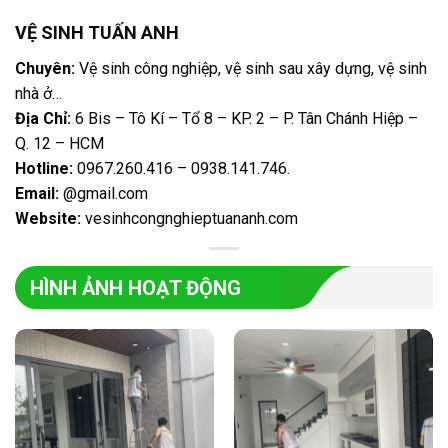
VỆ SINH TUẤN ANH
Chuyên:
Vệ sinh công nghiệp, vệ sinh sau xây dựng, vệ sinh
nhà ở…
Địa Chỉ:
6 Bis – Tô Kí – Tổ 8 – KP. 2 – P. Tân Chánh Hiệp –
Q. 12 – HCM
Hotline:
0967.260.416 – 0938.141.746
.
Email:
@gmail.com
Website:
vesinhcongnghieptuananh.com
HÌNH ẢNH HOẠT ĐỘNG