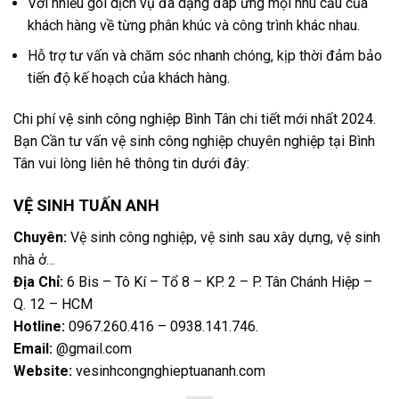
Với nhiều gói dịch vụ đa dạng đáp ứng mọi nhu cầu của
khách hàng về từng phân khúc và công trình khác nhau.
Hỗ trợ tư vấn và chăm sóc nhanh chóng, kịp thời đảm bảo
tiến độ kế hoạch của khách hàng.
Chi phí vệ sinh công nghiệp Bình Tân chi tiết mới nhất 2024.
Bạn Cần tư vấn vệ sinh công nghiệp chuyên nghiệp tại Bình
Tân vui lòng liên hê thông tin dưới đây:
VỆ SINH TUẤN ANH
Chuyên:
Vệ sinh công nghiệp, vệ sinh sau xây dựng, vệ sinh
nhà ở…
Địa Chỉ:
6 Bis – Tô Kí – Tổ 8 – KP. 2 – P. Tân Chánh Hiệp –
Q. 12 – HCM
Hotline:
0967.260.416 – 0938.141.746
.
Email:
@gmail.com
Website:
vesinhcongnghieptuananh.com