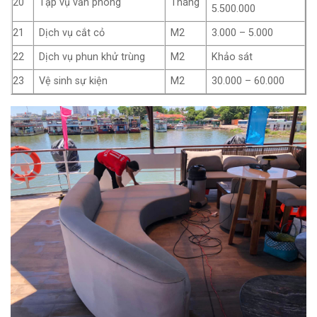
20
Tạp vụ văn phòng
Tháng
5.500.000
21
Dịch vụ cắt cỏ
M2
3.000 – 5.000
22
Dịch vụ phun khử trùng
M2
Khảo sát
23
Vệ sinh sự kiện
M2
30.000 – 60.000