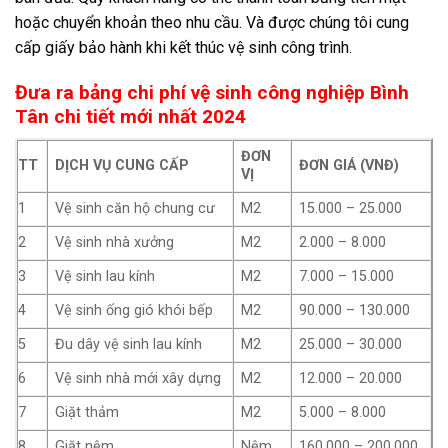
hoặc chuyển khoản theo nhu cầu. Và được chúng tôi cung
cấp giấy bảo hành khi kết thúc vệ sinh công trình.
Đưa ra bảng chi phí vệ sinh công nghiệp Bình
Tân chi tiết mới nhất 2024
ĐƠN
TT
DỊCH VỤ CUNG CẤP
ĐƠN GIÁ (VNĐ)
VỊ
1
Vệ sinh căn hộ chung cư
M2
15.000 – 25.000
2
Vệ sinh nhà xưởng
M2
2.000 – 8.000
3
Vệ sinh lau kính
M2
7.000 – 15.000
4
Vệ sinh ống gió khói bếp
M2
90.000 – 130.000
5
Đu dây vệ sinh lau kính
M2
25.000 – 30.000
6
Vệ sinh nhà mới xây dựng
M2
12.000 – 20.000
7
Giặt thảm
M2
5.000 – 8.000
8
Giặt nệm
Nệm
160.000 – 200.000