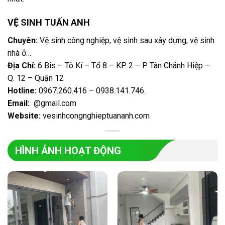
VỆ SINH TUẤN ANH
Chuyên:
Vệ sinh công nghiệp, vệ sinh sau xây dựng, vệ sinh
nhà ở…
Địa Chỉ:
6 Bis – Tô Kí – Tổ 8 – KP. 2 – P. Tân Chánh Hiệp –
Q. 12 – Quận 12
Hotline:
0967.260.416 – 0938.141.746
.
Email:
@gmail.com
Website:
vesinhcongnghieptuananh.com
HÌNH ẢNH HOẠT ĐỘNG