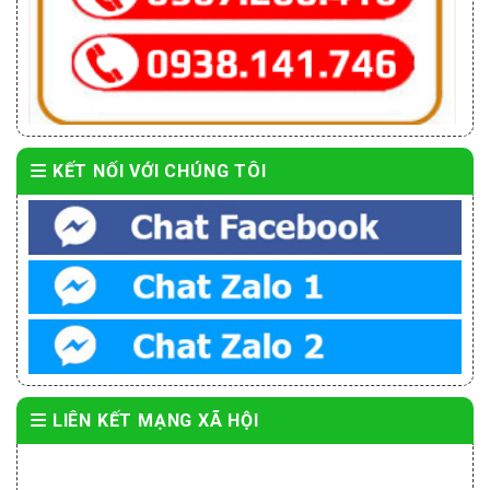
KẾT NỐI VỚI CHÚNG TÔI
LIÊN KẾT MẠNG XÃ HỘI