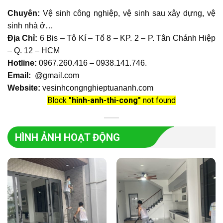
Chuyên:
Vệ sinh công nghiệp, vệ sinh sau xây dựng, vệ
sinh nhà ở…
Địa Chỉ:
6 Bis – Tô Kí – Tổ 8 – KP. 2 – P. Tân Chánh Hiệp
– Q. 12 – HCM
Hotline:
0967.260.416 – 0938.141.746
.
Email:
@gmail.com
Website:
vesinhcongnghieptuananh.com
Block
"hinh-anh-thi-cong"
not found
HÌNH ẢNH HOẠT ĐỘNG