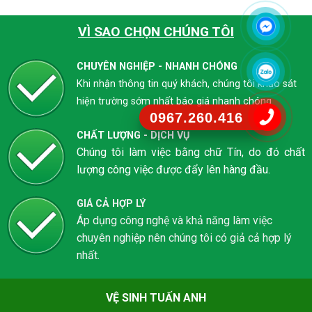
VÌ SAO CHỌN CHÚNG TÔI
CHUYÊN NGHIỆP - NHANH CHÓNG
Khi nhận thông tin quý khách, chúng tôi khảo sát
hiện trường sớm nhất báo giá nhanh chóng
0967.260.416
CHẤT LƯỢNG - DỊCH VỤ
Chúng tôi làm việc bằng chữ Tín, do đó chất
lượng công việc được đẩy lên hàng đầu.
GIÁ CẢ HỢP LÝ
Áp dụng công nghệ và khả năng làm việc
chuyên nghiệp nên chúng tôi có giả cả hợp lý
nhất.
VỆ SINH TUẤN ANH