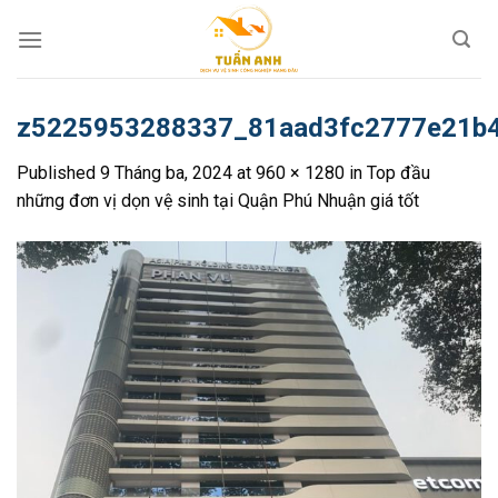
Skip
to
content
z5225953288337_81aad3fc2777e21b
Published
9 Tháng ba, 2024
at
960 × 1280
in
Top đầu
những đơn vị dọn vệ sinh tại Quận Phú Nhuận giá tốt