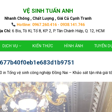
VỆ SINH TUẤN ANH
Nhanh Chóng , Chất Lượng , Giá Cả Cạnh Tranh
Hotline: 0967.260.416 - 0938.141.746
ịa Chỉ:
6 Bis, Tô Kí, Tổ 8, KP. 2, P. Tân Chánh Hiệp, Q. 12, HCM
DỊCH VỤ
KIẾN THỨC
HÌNH ẢNH
TUYỂN D
677b40f0eb1e683d1b9751
0
in
Tổng vệ sinh công nghiệp Đồng Nai – Khảo sát tận nhà giá tố