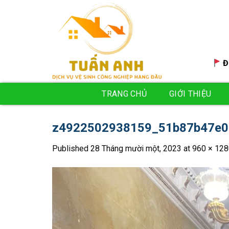
Skip
to
content
Đ
TRANG CHỦ
GIỚI THIỆU
z4922502938159_51b87b47e0
Published
28 Tháng mười một, 2023
at
960 × 128