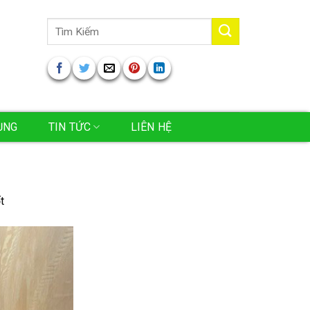
Tìm
kiếm:
ỤNG
TIN TỨC
LIÊN HỆ
t