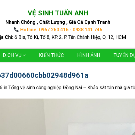
VỆ SINH TUẤN ANH
Nhanh Chóng , Chất Lượng , Giá Cả Cạnh Tranh
Hotline: 0967.260.416 - 0938.141.746
ịa Chỉ:
6 Bis, Tô Kí, Tổ 8, KP. 2, P. Tân Chánh Hiệp, Q. 12, HCM
DỊCH VỤ
KIẾN THỨC
HÌNH ẢNH
TUYỂN D
b37d00660cbb02948d961a
6
in
Tổng vệ sinh công nghiệp Đồng Nai – Khảo sát tận nhà giá tố