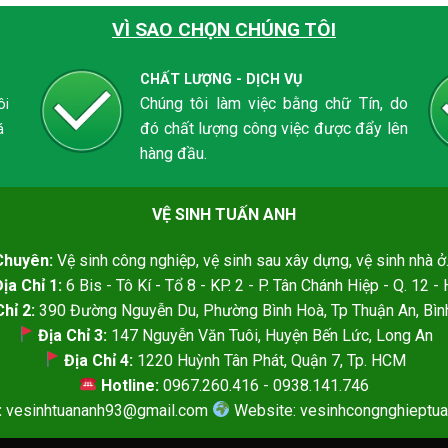
VÌ SAO CHỌN CHÚNG TÔI
CHẤT LƯỢNG - DỊCH VỤ
Chúng tôi làm việc bằng chữ Tín, do
ôi
đó chất lượng công việc được đẩy lên
á
hàng đầu.
VỆ SINH TUẤN ANH
Chuyên:
Vệ sinh công nghiệp, vệ sinh sau xây dựng, vệ sinh nhà ở.
ịa Chỉ 1:
6 Bis - Tô Kí - Tổ 8 - KP. 2 - P. Tân Chánh Hiệp - Q. 12 
hỉ 2:
390 Đường Nguyễn Du, Phường Bình Hoà, Tp Thuận An, Bì
Địa Chỉ 3:
147 Nguyễn Văn Tuôi, Huyện Bến Lức, Long An
Địa Chỉ 4:
1220 Huỳnh Tân Phát, Quận 7, Tp. HCM
Hotline:
0967.260.416 - 0938.141.746
:
vesinhtuananh93@gmail.com
Website: vesinhcongnghieptu