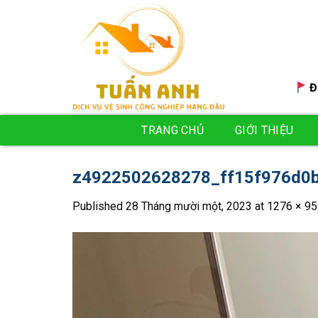
Skip
to
content
Đ
TRANG CHỦ
GIỚI THIỆU
z4922502628278_ff15f976d0
Published
28 Tháng mười một, 2023
at
1276 × 95