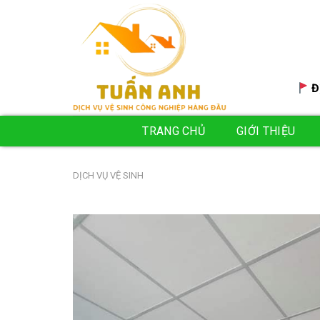
Skip
to
content
Đ
TRANG CHỦ
GIỚI THIỆU
DỊCH VỤ VỆ SINH