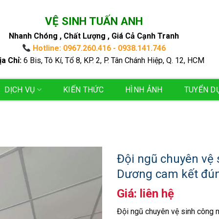
VỆ SINH TUẤN ANH
Nhanh Chóng , Chất Lượng , Giá Cả Cạnh Tranh
Hotline: 0967.260.416 - 0938.141.746
ịa Chỉ:
6 Bis, Tô Kí, Tổ 8, KP. 2, P. Tân Chánh Hiệp, Q. 12, HCM
DỊCH VỤ
KIẾN THỨC
HÌNH ẢNH
TUYỂN D
Đội ngũ chuyên vệ 
Dương cam kết đún
Giá: liên hệ
Đội ngũ chuyên vệ sinh công 