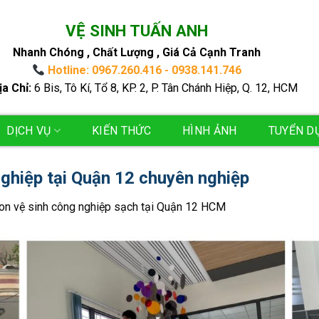
VỆ SINH TUẤN ANH
Nhanh Chóng , Chất Lượng , Giá Cả Cạnh Tranh
Hotline: 0967.260.416 - 0938.141.746
ịa Chỉ:
6 Bis, Tô Kí, Tổ 8, KP. 2, P. Tân Chánh Hiệp, Q. 12, HCM
DỊCH VỤ
KIẾN THỨC
HÌNH ẢNH
TUYỂN D
nghiệp tại Quận 12 chuyên nghiệp
on vệ sinh công nghiệp sạch tại Quận 12 HCM