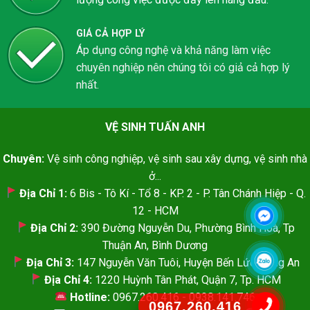
GIÁ CẢ HỢP LÝ
Áp dụng công nghệ và khả năng làm việc
chuyên nghiệp nên chúng tôi có giả cả hợp lý
nhất.
VỆ SINH TUẤN ANH
Chuyên:
Vệ sinh công nghiệp, vệ sinh sau xây dựng, vệ sinh nhà
ở...
Địa Chỉ 1:
6 Bis - Tô Kí - Tổ 8 - KP. 2 - P. Tân Chánh Hiệp - Q.
12 - HCM
Địa Chỉ 2:
390 Đường Nguyễn Du, Phường Bình Hoà, Tp
Thuận An, Bình Dương
Địa Chỉ 3:
147 Nguyễn Văn Tuôi, Huyện Bến Lức, Long An
Địa Chỉ 4:
1220 Huỳnh Tân Phát, Quận 7, Tp. HCM
Hotline:
0967.260.416 - 0938.141.746
0967.260.416