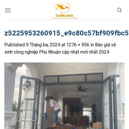
Skip
to
content
z5225953260915_e9c80c57bf909fbc
Published
9 Tháng ba, 2024
at
1276 × 956
in
Báo giá vệ
sinh công nghiệp Phú Nhuận cập nhật mới nhất 2024