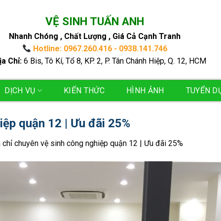
VỆ SINH TUẤN ANH
Nhanh Chóng , Chất Lượng , Giá Cả Cạnh Tranh
Hotline: 0967.260.416 - 0938.141.746
ịa Chỉ:
6 Bis, Tô Kí, Tổ 8, KP. 2, P. Tân Chánh Hiệp, Q. 12, HCM
DỊCH VỤ
KIẾN THỨC
HÌNH ẢNH
TUYỂN D
iệp quận 12 | Ưu đãi 25%
 chỉ chuyên vệ sinh công nghiệp quận 12 | Ưu đãi 25%