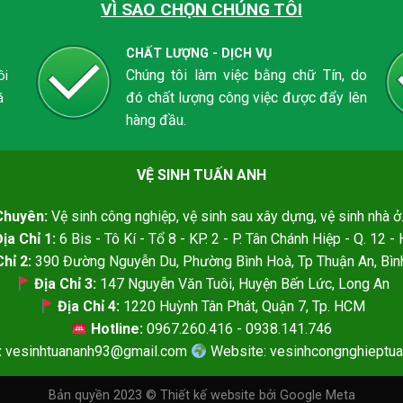
VÌ SAO CHỌN CHÚNG TÔI
CHẤT LƯỢNG - DỊCH VỤ
Chúng tôi làm việc bằng chữ Tín, do
ôi
đó chất lượng công việc được đẩy lên
á
hàng đầu.
VỆ SINH TUẤN ANH
Chuyên:
Vệ sinh công nghiệp, vệ sinh sau xây dựng, vệ sinh nhà ở.
ịa Chỉ 1:
6 Bis - Tô Kí - Tổ 8 - KP. 2 - P. Tân Chánh Hiệp - Q. 12 
hỉ 2:
390 Đường Nguyễn Du, Phường Bình Hoà, Tp Thuận An, Bì
Địa Chỉ 3:
147 Nguyễn Văn Tuôi, Huyện Bến Lức, Long An
Địa Chỉ 4:
1220 Huỳnh Tân Phát, Quận 7, Tp. HCM
Hotline:
0967.260.416 - 0938.141.746
:
vesinhtuananh93@gmail.com
Website: vesinhcongnghieptu
Bản quyền 2023 ©
Thiết kế website
bởi Google Meta